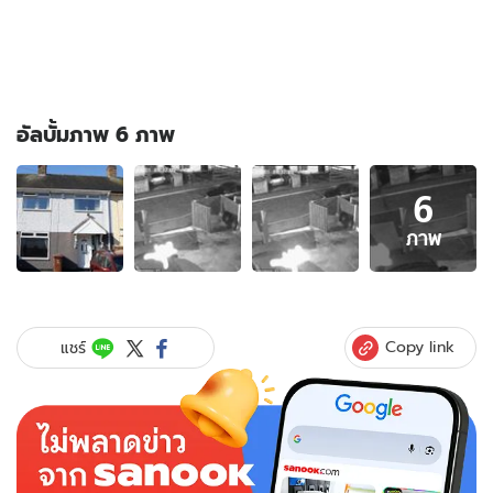
อัลบั้มภาพ 6 ภาพ
อัลบั้ม
6
ภาพ
6
ภาพ
ภาพ
ของ
ฮือ
ฮา
คลิป
Copy link
แชร์
วงจรปิด
จับ
ภาพ
คล้าย
วิญญาณ
เด็ก