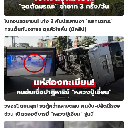
โบกจนรถมาชน! เก๋ง 2 คันประสานงา "แยกมรณะ"
กระเด็นทับจราจร ดูแล้วใจสั่น (มีคลิป)
วงจรปิดขนลุก! รถตู้คว่ำหลายตลบ คนขับ-ปลัดไร้รอย
ข่วน เปิดของดีบารมี "หลวงปู่เอี่ยม" รุ่นนี