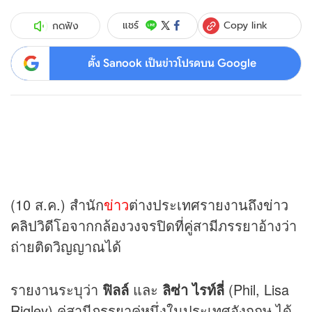
Copy link
แชร์
กดฟัง
ตั้ง Sanook เป็นข่าวโปรดบน Google
(10 ส.ค.) สำนัก
ข่าว
ต่างประเทศรายงานถึง
ข่าว
คลิป
วิดีโอจากกล้องวงจรปิดที่คู่สามีภรรยาอ้างว่า
ถ่ายติดวิญญาณได้
รายงานระบุว่า
ฟิลล์
และ
ลิซ่า ไรท์ลี่
(Phil, Lisa
Rigley) คู่สามีภรรยาคู่หนึ่งในประเทศอังกฤษ ได้