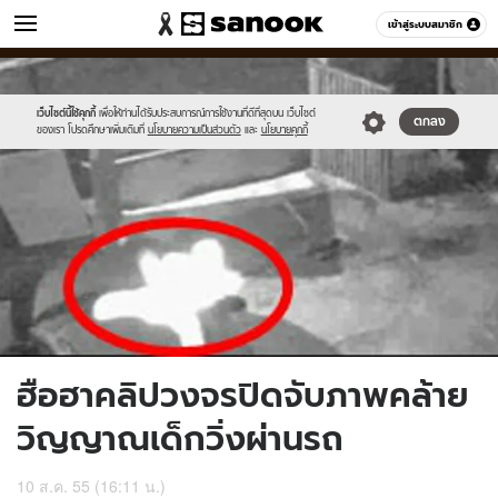
ข่าว
เข้าสู่ระบบสมาชิก
หมวดอื่นๆ
//s.isanook.com/ns/0/ud/227/1135555/1.jpg
Sanook
//s.isanook.com/sr/0/images/logo-
600
60
new-
sanook.png
เว็บไซต์นี้ใช้คุกกี้
เพื่อให้ท่านได้รับประสบการณ์การใช้งานที่ดีที่สุดบน เว็บไซต์
ตกลง
ของเรา โปรดศึกษาเพิ่มเติมที่
นโยบายความเป็นส่วนตัว
และ
นโยบายคุกกี้
ฮือฮาคลิปวงจรปิดจับภาพคล้าย
วิญญาณเด็กวิ่งผ่านรถ
10 ส.ค. 55 (16:11 น.)