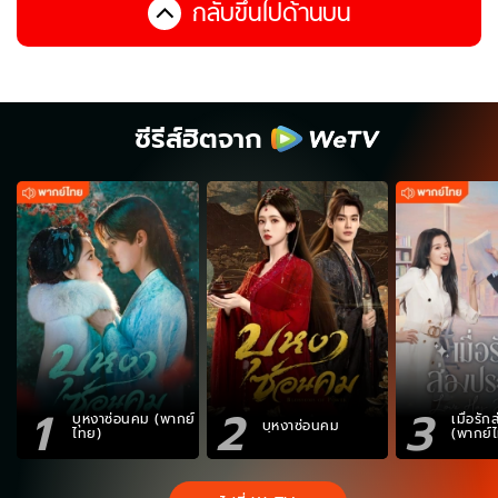
กลับขึ้นไปด้านบน
ซีรีส์ฮิตจาก
1
2
3
บุหงาซ่อนคม (พากย์
เมื่อรั
บุหงาซ่อนคม
ไทย)
(พากย์