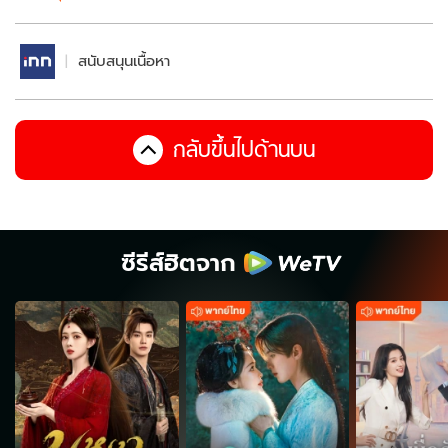
สนับสนุนเนื้อหา
กลับขึ้นไปด้านบน
ซีรีส์ฮิตจาก