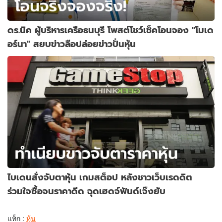
ดร.นิค ผู้บริหารเครือธนบุรี โพสต์โชว์เช็คโอนจอง "โมเด
อร์นา" สยบข่าวลือปล่อยข่าวปั่นหุ้น
ไบเดนสั่งจับตาหุ้น เกมสต็อป หลังชาวเว็บเรดดิต
ร่วมใจซื้อจนราคาดีด ฉุดเฮดจ์ฟันด์เจ๊งยับ
แท็ก :
หุ้น