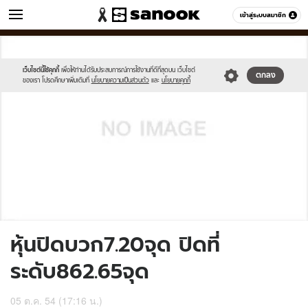
ข่าว
เข้าสู่ระบบสมาชิก
หมวดอื่นๆ
//s.isanook.com/sh/0/di/no-
Sanook
//s.isanook.com/sr/0/images/logo-
600
60
thumbnail-
new-
image.jpg
sanook.png
เว็บไซต์นี้ใช้คุกกี้
เพื่อให้ท่านได้รับประสบการณ์การใช้งานที่ดีที่สุดบน เว็บไซต์
ตกลง
ของเรา โปรดศึกษาเพิ่มเติมที่
นโยบายความเป็นส่วนตัว
และ
นโยบายคุกกี้
หุ้นปิดบวก7.20จุด ปิดที่
ระดับ862.65จุด
05 ต.ค. 54 (17:16 น.)