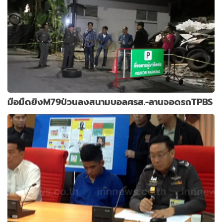
มือมืดยิงM79ป่วนลงสนามบอลศรส.-ลานจอดรถTPBS