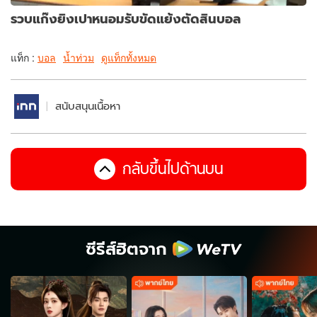
รวบแก๊งยิงเปาหนอมรับขัดแย้งตัดสินบอล
แท็ก :
บอล
น้ำท่วม
ดูแท็กทั้งหมด
สนับสนุนเนื้อหา
กลับขึ้นไปด้านบน
ซีรีส์ฮิตจาก