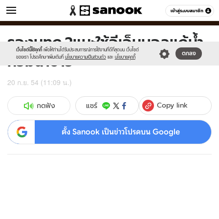
ข่าว
เข้าสู่ระบบสมาชิก
หมวดอื่นๆ
รองมทภ.2แนะใช้อีเอ็มบอลแก้น้ำ
Sanook
//s.isanook.com/sr/0/images/logo-
600
60
new-
เว็บไซต์นี้ใช้คุกกี้
เพื่อให้ท่านได้รับประสบการณ์การใช้งานที่ดีที่สุดบน เว็บไซต์
ท่วมนาข้าว
ตกลง
sanook.png
ของเรา โปรดศึกษาเพิ่มเติมที่
นโยบายความเป็นส่วนตัว
และ
นโยบายคุกกี้
20 ก.ย. 54 (11:09 น.)
Copy link
แชร์
กดฟัง
ตั้ง Sanook เป็นข่าวโปรดบน Google