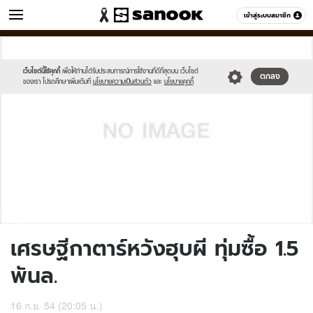
ข่าว
เข้าสู่ระบบสมาชิก
หมวดอื่นๆ
//s.isanook.com/sh/0/di/no-
Sanook
//s.isanook.com/sr/0/images/logo-
600
60
thumbnail-
new-
image.jpg
sanook.png
เว็บไซต์นี้ใช้คุกกี้
เพื่อให้ท่านได้รับประสบการณ์การใช้งานที่ดีที่สุดบน เว็บไซต์
ตกลง
ของเรา โปรดศึกษาเพิ่มเติมที่
นโยบายความเป็นส่วนตัว
และ
นโยบายคุกกี้
เศรษฐีกาตาร์หวังฮุบผี ทุ่มซื้อ 1.5
พันล.
16 ก.ย. 54 (20:05 น.)