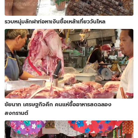
รวบหนุ่มลักฝาท่อหาเงินซื้อเหล้าเที่ยววันไหล
ชัยนาท เศรษฐกิจคึก คนแห่ซื้ออาหารสดฉลอง
สงกรานต์