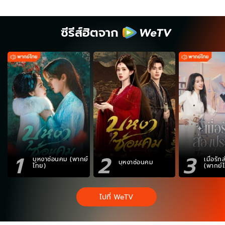
ซีรีส์ฮิตจาก
1
2
3
บุหงาซ่อนคม (พากย์
เมื่อรั
บุหงาซ่อนคม
ไทย)
(พากย์
ไปที่ WeTV