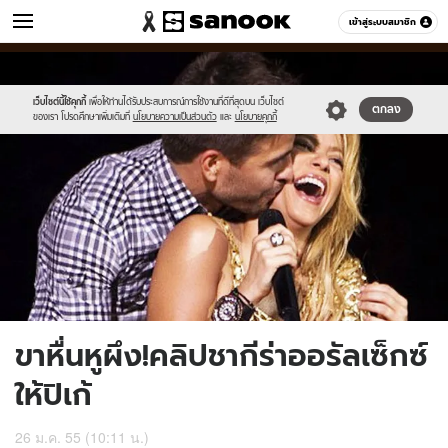
ข่าว
เข้าสู่ระบบสมาชิก
หมวดอื่นๆ
//s.isanook.com/ns/0/ud/218/1093817/pique.jpg
Sanook
//s.isanook.com/sr/0/images/logo-
600
60
new-
sanook.png
เว็บไซต์นี้ใช้คุกกี้
เพื่อให้ท่านได้รับประสบการณ์การใช้งานที่ดีที่สุดบน เว็บไซต์
ตกลง
ของเรา โปรดศึกษาเพิ่มเติมที่
นโยบายความเป็นส่วนตัว
และ
นโยบายคุกกี้
ขาหื่นหูผึง!คลิปชากีร่าออรัลเซ็กซ์
ให้ปิเก้
26 ม.ค. 55 (10:11 น.)