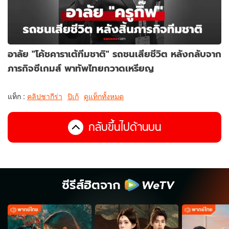
อาลัย "โค้ชคาราเต้ทีมชาติ" รถชนเสียชีวิต หลังกลับจาก
ภารกิจซีเกมส์ พาทัพไทยกวาดเหรียญ
แท็ก :
คลิปชากีร่า
ปิเก้
ดูแท็กทั้งหมด
กลับขึ้นไปด้านบน
ซีรีส์ฮิตจาก