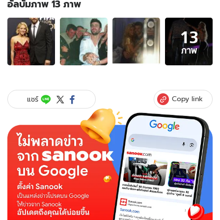
อัลบั้มภาพ 13 ภาพ
อัลบั้ม
13
ภาพ
13
ภาพ
ภาพ
ของ
ขา
หื่น
หู
Copy link
แชร์
ผึง!
คลิป
ชา
กี
ร่า
ออ
รัล
เซ็กซ์
ให้
ปิ
เก้