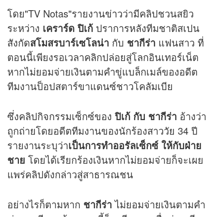
โดย"TV Notas"รายงาน
ข่าว
ว่ามีคลิปชวนสยิว
ระหว่าง
เคราร์ด ปิเก้
ปราการหลังทีมชาติสเปน
สังกัด
สโมสรบาร์เซโลน่า
กับ
ชากีร่า
แฟนสาว ที่
ตอนนี้เพียงรอเวลาคลิกปล่อยสู่โลกอินเทอร์เน็ต
หากไม่ยอมจ่ายเงินตามคำขู่แบล็กเมล์ของอดีต
ทีมงานป็อปสตาร์ขาแดนซ์ชาวโคลัมเบีย
ซึ่งคลิปกิจกรรมเซ็กซ์ของ
ปิเก้ กับ ชากีร่า
อ้างว่า
ถูกถ่ายโดยอดีตทีมงานของนักร้องสาววัย 34 ปี
รายงานระบุว่า
เป็นการทำออรัลเซ็กซ์ ให้กับฝ่าย
ชาย
โดยได้เรียกร้องเงินหากไม่ยอมจ่ายก็จะเผย
แพร่คลิปดังกล่าวสู่สาธารณชน
อย่างไรก็ตามหาก
ชากีร่า
ไม่ยอมจ่ายเงินตามคำ