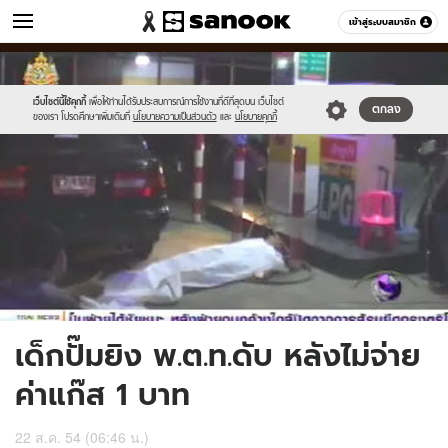
ข่าว
เข้าสู่ระบบสมาชิก
หมวดอื่นๆ
//s.isanook.com/ns/0/ud/209/1049466/image_20110822042207ee38d
Sanook
//s.isanook.com/sr/0/images/logo-
600
60
e022-
new-
c4f4-
sanook.png
เว็บไซต์นี้ใช้คุกกี้
เพื่อให้ท่านได้รับประสบการณ์การใช้งานที่ดีที่สุดบน เว็บไซต์
ตกลง
ของเรา โปรดศึกษาเพิ่มเติมที่
นโยบายความเป็นส่วนตัว
และ
นโยบายคุกกี้
61b85ac64cbf2093.jpg
เด็กปั๊มยิง พ.ต.ท.ดับ หลังไม่จ่าย
ค่าแก๊ส 1 บาท
22 ส.ค. 54 (06:46 น.)