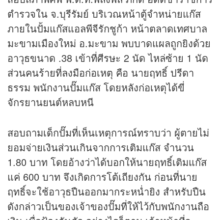
ตำรวจใน จ.บุรีรัมย์ บริเวณหน้าตู้จำหน่ายแก๊ส
ภายในปั้มแก๊สแอลพีจีรักชูก้า หน้าตลาดเทศบาล
มะขามเมืองใหม่ อ.มะขาม พบบาดแผลถูกยิงด้วย
อาวุธขนาด .38 เข้าที่ศีรษะ 2 นัด ไหล่ซ้าย 1 นัด
ส่วนคนร้ายที่ลงมือก่อเหตุ คือ นายฤทธิ์ ปรีดา
ธรรม พนักงานปั๊มแก๊ส โดยหลังก่อเหตุได้ขี่
จักรยานยนต์หลบหนี
สอบถามเด็กปั๊มที่เห็นเหตุการณ์ทราบว่า ผู้ตายไม่
ยอมจ่ายเงินส่วนเกินจากการเติมแก๊ส จำนวน
1.80 บาท โดยอ้างว่าได้บอกให้นายฤทธิ์เติมแก๊ส
แค่ 600 บาท จึงเกิดการโต้เถียงกัน ก่อนที่นาย
ฤทธิ์จะใช้อาวุธปืนออกมากระหน่ำยิง สำหรับปืน
ดังกล่าวเป็นของเจ้าของปั๊มที่ให้ไว้กับพนักงานถือ