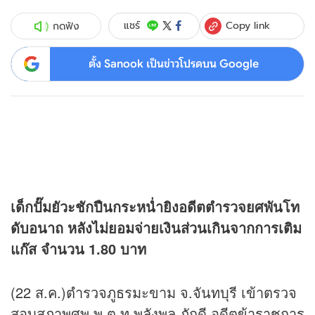
Copy link
แชร์
กดฟัง
ตั้ง Sanook เป็นข่าวโปรดบน Google
เด็กปั๊มยัวะชักปืนกระหน่ำยิงอดีตตำรวจยศพันโท
ดับอนาถ หลังไม่ยอมจ่ายเงินส่วนเกินจากการเติม
แก๊ส จำนวน 1.80 บาท
(22 ส.ค.)ตำรวจภูธรมะขาม จ.จันทบุรี เข้าตรวจ
สอบสภาพศพ พ.ต.ท.พลังพล ภักดี อดีตข้าราชการ