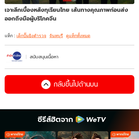
เจาะลึกเบื้องหลังทุเรียนไทย เส้นทางคุณภาพก่อนส่ง
ออกถึงมือผู้บริโภคจีน
แท็ก :
เด็กปั๊มยิงตำรวจ
จันทบุรี
ดูแท็กทั้งหมด
สนับสนุนเนื้อหา
กลับขึ้นไปด้านบน
ซีรีส์ฮิตจาก