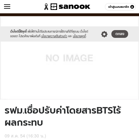
ข่าว
เข้าสู่ระบบสมาชิก
หมวดอื่นๆ
//s.isanook.com/sh/0/di/no-
Sanook
//s.isanook.com/sr/0/images/logo-
600
60
thumbnail-
new-
image.jpg
sanook.png
เว็บไซต์นี้ใช้คุกกี้
เพื่อให้ท่านได้รับประสบการณ์การใช้งานที่ดีที่สุดบน เว็บไซต์
ตกลง
ของเรา โปรดศึกษาเพิ่มเติมที่
นโยบายความเป็นส่วนตัว
และ
นโยบายคุกกี้
รฟม.เชื่อปรับค่าโดยสารBTSไร้
ผลกระทบ
09 ส.ค. 54 (16:30 น.)