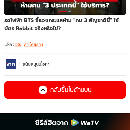
รถไฟฟ้า BTS ชี้แจงกระแสห้าม "คน 3 สัญชาตินี้" ใช้
บัตร Rabbit จริงหรือไม่?
แท็ก :
bts
ค่าโดยสาร
สนับสนุนเนื้อหา
กลับขึ้นไปด้านบน
ซีรีส์ฮิตจาก