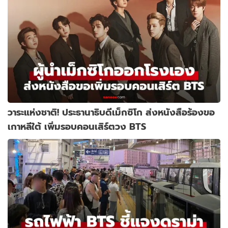
วาระแห่งชาติ! ประธานาธิบดีเม็กซิโก ส่งหนังสือร้องขอ
เกาหลีใต้ เพิ่มรอบคอนเสิร์ตวง BTS