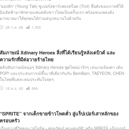
“ยองทัก” (Young Tak) ซูเปอร์สตาร์เพลงทร็อต (Trot) ชื่อดังของเกาหลีใต้
บินลัดฟ้ามาทักทายแฟนคลับชาวไทยเป็นครั้งแรก พร้อมขนเพลงดัง
มากมายมาให้ทุกคนได้ร่วมสนุกสนานไปด้วยกัน
28 ก.พ. 66
เปิด
1,555
อ่าน
สัมภาษณ์ Xdinary Heroes สิ่งที่ได้เรียนรู้หลังเดบิวต์ และ
ความรักที่มีต่อวายร้ายไทย
คลิปสัมภาษณ์หนุ่มๆ Xdinary Heroes พูดไทยน่ารักๆ เล่นเกมจ้องตา เต้น
POP! และประสบการณ์ขึ้นเวทีเดียวกันกับ BamBam, TAEYEON, CHEN
ในไทยที่แต่ละคนประทับใจสุดๆ
18 พ.ย. 65
เปิด
664
อ่าน
“SPRITE” จากเด็กขายข้าวโพดคั่ว สู่แร็ปเปอร์เสาหลักของ
ครอบครัว
เรื่องราวชีวิตของ “สไปร์ท - ศุกลวัฒน์ พวงสมบัติ” หรือ SPRITE แร็ปเปอร์