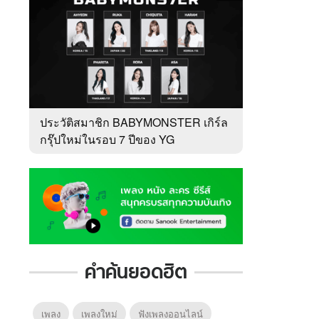
ประวัติสมาชิก BABYMONSTER เกิร์ล
กรุ๊ปใหม่ในรอบ 7 ปีของ YG
คำค้นยอดฮิต
เพลง
เพลงใหม่
ฟังเพลงออนไลน์