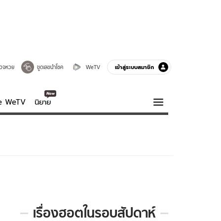
เข้าสู่ระบบสมาชิก
วจหวย
ขูดเลขนำโชค
WeTV
ve WeTV
นิยาย
รบรส
ความรู้รอบตัว
ฮาวทู
กูรู-รอบรู้
เรื่องฮอตในรอบสัปดาห์
เรื่อง