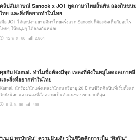
คลิปสัมภาษณ์ Sanook x JO1 พูดภาษาไทยลิ้นพัน ลองกินขนม
ไทย และสิ่งที่อยากทำในไทย
เมื่อ JO1 ได้ฤกษ์งามยามดีมาไทยครั้งแรก Sanook ก็ต้องจัดเต็มกับอะไร
ไทยๆ ให้หนุ่มๆ ได้ลองกันหน่อย
12 พ.ค. 66
เปิด
2,864
อ่าน
คุยกับ Kamal. ทำไมชื่อต้องมีจุด เพลงที่ดังในหมู่ไอดอลเกาหลี
และสิ่งที่อยากทำในไทย
Kamal. นักร้อง/นักแต่งเพลง/นักดนตรีอายุ 20 ปี กับชีวิตศิลปินที่เริ่มตั้งแต่
วัยยังน้อย และเพลงที่สื่อความเป็นตัวตนของเขามากที่สุด
9 มี.ค. 66
เปิด
469
อ่าน
“เนเน่ พรนับพัน” ความฝันเดียวในชีวิตคือการเป็น “ศิลปิน”