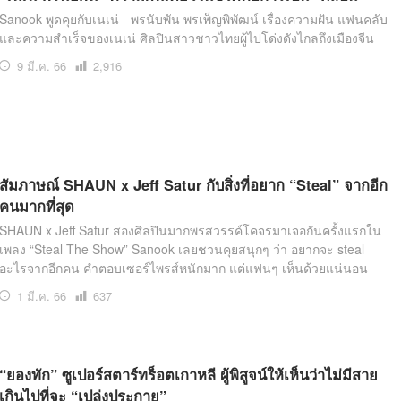
Sanook พูดคุยกับเนเน่ - พรนับพัน พรเพ็ญพิพัฒน์ เรื่องความฝัน แฟนคลับ
และความสำเร็จของเนเน่ ศิลปินสาวชาวไทยผู้ไปโด่งดังไกลถึงเมืองจีน
9 มี.ค. 66
เปิด
2,916
อ่าน
สัมภาษณ์ SHAUN x Jeff Satur กับสิ่งที่อยาก “Steal” จากอีก
คนมากที่สุด
SHAUN x Jeff Satur สองศิลปินมากพรสวรรค์โคจรมาเจอกันครั้งแรกใน
เพลง “Steal The Show” Sanook เลยชวนคุยสนุกๆ ว่า อยากจะ steal
อะไรจากอีกคน คำตอบเซอร์ไพรส์หนักมาก แต่แฟนๆ เห็นด้วยแน่นอน
1 มี.ค. 66
เปิด
637
อ่าน
“ยองทัก” ซูเปอร์สตาร์ทร็อตเกาหลี ผู้พิสูจน์ให้เห็นว่าไม่มีสาย
เกินไปที่จะ “เปล่งประกาย”