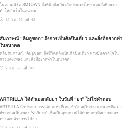
ในคอนเสิร์ต SMTOWN สิ่งที่นึกถึงเกี่ยวกับประเทศไทย และสิ่งที่อยาก
ทำให้สำเร็จในอนาคต
12 ก.ย. 65
เปิด
42
อ่าน
สัมภาษณ์ “คิมอูซอก” ถึงการเป็นศิลปินเดี่ยว และสิ่งที่อยากทำ
ในอนาคต
คลิปสัมภาษณ์ “คิมอูซอก” ถึงชีวิตหลังเป็นศิลปินเดี่ยว แรงบันดาลใจใน
การแต่งเพลง และสิ่งที่อยากทำในอนาคต
9 ก.ย. 65
เปิด
107
อ่าน
ARTRILLA ได้ตัวเองกลับมา ในวันที่ “ยา” ไม่ใช่คำตอบ
ARTRILLA นำประสบการณ์ส่วนตัวที่เคยเข้าไปอยู่ในวังวนยาเสพติด มา
ถ่ายทอดเป็นเพลง "รักกับยา" เพื่อเป็นอุทาหรณ์ให้กับทุกคนที่อยากจะหา
ทางออกด้วยการใช้ยา
6 ก.ย. 65
เปิด
2,371