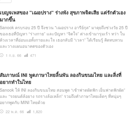
สุขภาพ
ดูทีวี
เบญจเพสของ "เฌอปราง" ร่างพัง สุขภาพจิตเสีย แต่รักตัวเอง
มากขึ้น
เที่ยว-กิน
WeTV
Sanook ครบรอบ 25 ปี จึงชวน "เฌอปราง อารีย์กุล" มาคุยถึงช่วงวัย 25 ปี
Tasteful Thailand
Exclusive
ของเธอที่ปัญหา “ร่างกาย” และปัญหา “จิตใจ” ต่างเข้ามารุมเร้า ทว่า ใน
Sanook Choice
นิยาย
ห้วงเวลาที่อ่อนแอทั้งกายและใจ เธอกลับมี “เวลา” ได้เรียนรู้ คิดทบทวน
และวางแผนอนาคตของตัวเอง
1 ก.ย. 66
เปิด
471
อ่าน
ยลได้ที่
สัมภาษณ์ INI พูดภาษาไทยลิ้นพัน ลองกินขนมไทย และสิ่งที่
อยากทำในไทย
ร่วมงานกับเ
Sanook ให้ INI ลองกินขนมไทย สอนพูด “เช้าฟาดผัดฟัก เย็นฟาดฟักผัด”
และ “รถยนต์ล้อยาง รถรางล้อเหล็ก” รวมถึงคำภาษาไทยเด็ดๆ ที่หนุ่มๆ
อยากพูดกับ MINI ไทยด้วย
22 พ.ค. 66
เปิด
1,820
อ่าน