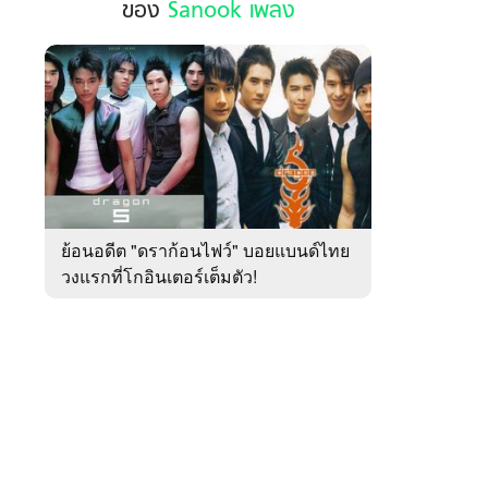
ของ
Sanook เพลง
ฮอต
ใน
รอบ
สัปดาห์
 WeTV
ของ
Sanook
เพลง
ติดต่อโฆษณา
ย้อนอดีต "ดราก้อนไฟว์" บอยแบนด์ไทย
tencentthbd
sales@tencent.co.th
วงแรกที่โกอินเตอร์เต็มตัว!
รา
ร้องเรียนเนื้อหาไม่เหมาะสม
แนะนำติชม แจ้งปัญหาการใช้งาน