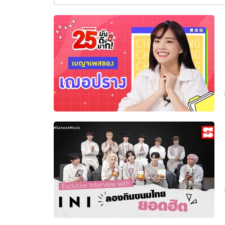
ใหม่
ล่าสุด
อัปเดตจีน
เช็กข่าวชัวร์
ติดตามสนุกโซเชี
ดาวน์โหลดสนุกแอปฟรี
สงวนลิขสิทธิ์ ©
2569
บริษัท อิมเมจ ฟิวเจอร์ (ประเทศไทย) จำกัด