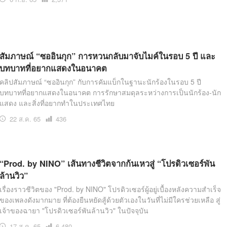
อ่าน
สัมภาษณ์ “ซออินกุก” การหวนกลับมาจับไมค์ในรอบ 5 ปี และ
บทบาทที่อยากแสดงในอนาคต
คลิปสัมภาษณ์ “ซออินกุก” กับการคัมแบ็กในฐานะนักร้องในรอบ 5 ปี
บทบาทที่อยากแสดงในอนาคต การรักษาสมดุลระหว่างการเป็นนักร้อง-นัก
แสดง และสิ่งที่อยากทำในประเทศไทย
22 ส.ค. 65
เปิด
436
อ่าน
“Prod. by NINO” เส้นทางชีวิตจากก้นเหวสู่ “โปรดิวเซอร์พัน
ล้านวิว”
เรื่องราวชีวิตของ "Prod. by NINO" โปรดิวเซอร์ผู้อยู่เบื้องหลังความสำเร็จ
ของเพลงดังมากมาย ที่ต้องยืนหยัดสู้ด้วยตัวเองในวันที่ไม่มีใครช่วยเหลือ สู่
เจ้าของฉายา "โปรดิวเซอร์พันล้านวิว" ในปัจจุบัน
17 ส.ค. 65
เปิด
6,480