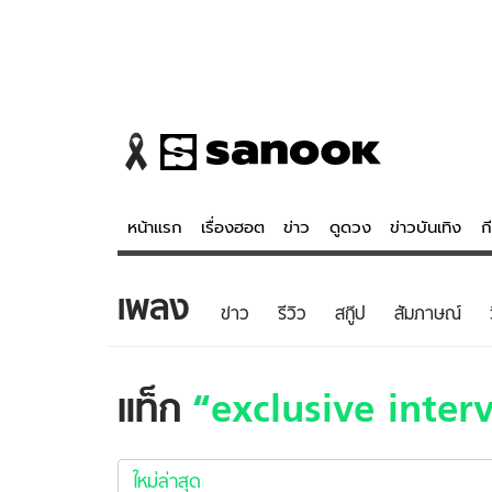
หน้าแรก
เรื่องฮอต
ข่าว
ดูดวง
ข่าวบันเทิง
ก
เพลง
ข่าว
ดูดวง - 
ข่าว
รีวิว
สกู๊ป
สัมภาษณ์
เรื่องฮอต
ดูดวง
ข่าว
หวยไทย
แท็ก
exclusive inter
ข่าวบันเทิง
สถิติหวยไท
exclusive
ข่าวกีฬา
หวยลาว
interview
ใหม่ล่าสุด
ข่าวเศรษฐกิจ