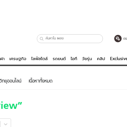
ตร
ีฬา
เศรษฐกิจ
ไลฟ์สไตล์
รถยนต์
ไอที
วัยรุ่น
คลิป
Exclusi
ตรวจหวย
ไลฟ์สไตล์
บันเทิงค
วิทยุออนไลน์
เนื้อหาทั้งหมด
ผู้หญิง
หนัง-ละคร
ผู้ชาย
เพลง
view
ย
วัยรุ่น
เกมส์
ไอที
คลิป
รถยนต์
พอดแคสต์