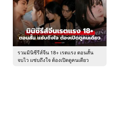
สัปดาห์
ของ
หมวด
ละคร
 WeTV
-
ซี
รีส์
รวมมินิซีรีส์จีน 18+ เรตแรง ตอนสั้น
จบไว แซ่บถึงใจ ต้องเปิดดูคนเดียว
ติดต่อโฆษณา
tencentthbd
sales@tencent.co.th
รา
ร้องเรียนเนื้อหาไม่เหมาะสม
แนะนำติชม แจ้งปัญหาการใช้งาน