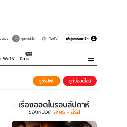
เข้าสู่ระบบสมาชิก
วจหวย
ขูดเลขนำโชค
WeTV
ve WeTV
นิยาย
รบรส
ความรู้รอบตัว
ดูซีรีส์ฟรี
ดูทีวีออนไลน์
ฮาวทู
กูรู-รอบรู้
เรื่องฮอตในรอบสัปดาห์
เรื่อง
ของ
หมวด
ละคร - ซีรีส์
ฮอต
ใน
รอบ