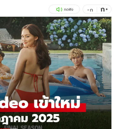
ก
สุขภาพ
+
ดูทีวี
-
ก
กดฟัง
เที่ยว-กิน
WeTV
Tasteful Thailand
Exclusive
Sanook Choice
นิยาย
ยลได้ที่
ร่วมงานกับเ