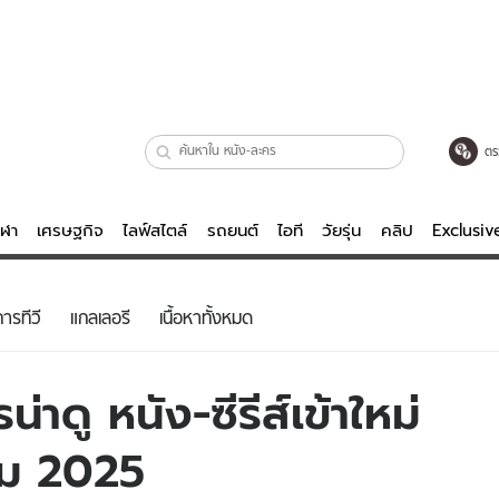
ตร
ีฬา
เศรษฐกิจ
ไลฟ์สไตล์
รถยนต์
ไอที
วัยรุ่น
คลิป
Exclusi
ตรวจหวย
ไลฟ์สไตล์
บันเทิงค
ารทีวี
แกลเลอรี
เนื้อหาทั้งหมด
ผู้หญิง
หนัง-ละคร
ผู้ชาย
เพลง
าดู หนัง-ซีรีส์เข้าใหม่
ย
วัยรุ่น
เกมส์
คม 2025
ไอที
คลิป
รถยนต์
พอดแคสต์