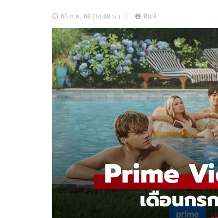
อัปเดตจีน
03 ก.ค. 68 (14:48 น.)
พิมพ์
เช็กข่าวชัวร์
ติดตามสนุกโซเชี
ดาวน์โหลดสนุกแอปฟรี
สงวนลิขสิทธิ์ ©
2569
บริษัท อิมเมจ ฟิวเจอร์ (ประเทศไทย) จำกัด