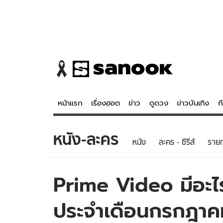
หน้าแรก
เรื่องฮอต
ข่าว
ดูดวง
ข่าวบันเทิง
ก
หนัง-ละคร
ข่าว
ดูดวง - 
หนัง
ละคร - ซีรีส์
รายก
เรื่องฮอต
ดูดวง
ข่าว
หวยไทย
Prime Video มีอะไรน่
ข่าวบันเทิง
สถิติหวยไท
ประจำเดือนกรกฎา
ข่าวกีฬา
หวยลาว
ข่าวเศรษฐกิจ