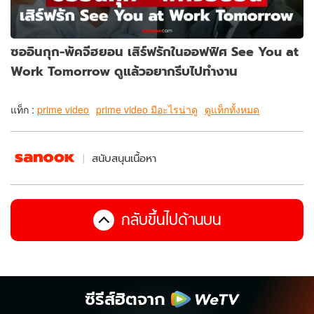
ซออินกุก-พัคจีฮยอน เสิร์ฟรักในออฟฟิศ See You at
Work Tomorrow ดูแล้วอยากรีบไปทำงาน
แท็ก :
prime video
prime video มีอะไรน่าดู
ดูแท็กทั้งหมด
สนับสนุนเนื้อหา
กลับขึ้นไปด้านบน
ซีรีส์ฮิตจาก