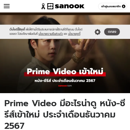
หนัง-ละคร
เข้าสู่ระบบสมาชิก
หมวดอื่นๆ
//s.isanook.com/mv/0/ud/35/178399/new-
Sanook
//s.isanook.com/sr/0/images/logo-
600
60
thumbnail1200x720-
new-
2024-.jpg
sanook.png
เว็บไซต์นี้ใช้คุกกี้
เพื่อให้ท่านได้รับประสบการณ์การใช้งานที่ดีที่สุดบน เว็บไซต์
ตกลง
ของเรา โปรดศึกษาเพิ่มเติมที่
นโยบายความเป็นส่วนตัว
และ
นโยบายคุกกี้
Prime Video มีอะไรน่าดู หนัง-ซี
รีส์เข้าใหม่ ประจำเดือนธันวาคม
2567