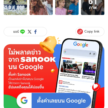
61
61
ภาพ
ภาพ
ของ
Prime
Video
มี
Copy link
แชร์
อะไร
น่า
ดู
หนัง-
ซี
รีส์
เข้า
ใหม่
ประจำ
เดือน
ธันวาคม
2567