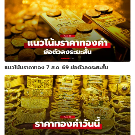
แนวโน้มราคาทอง 7 ส.ค. 69 ย่อตัวลงระยะสั้น