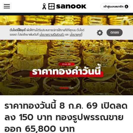
เศรษฐกิจ
เข้าสู่ระบบสมาชิก
หมวดอื่นๆ
//s.isanook.com/mn/0/ud/190/953823/new-
Sanook
//s.isanook.com/sr/0/images/logo-
600
60
thumbnail1200x720-
new-
v2-
sanook.png
เว็บไซต์นี้ใช้คุกกี้
เพื่อให้ท่านได้รับประสบการณ์การใช้งานที่ดีที่สุดบน เว็บไซต์
ตกลง
ของเรา โปรดศึกษาเพิ่มเติมที่
นโยบายความเป็นส่วนตัว
และ
นโยบายคุกกี้
20.jpg
ราคาทองวันนี้ 8 ก.ค. 69 เปิดลด
ลง 150 บาท ทองรูปพรรณขาย
ออก 65,800 บาท