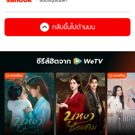
สนับสนุนเนื้อหา
กลับขึ้นไปด้านบน
ซีรีส์ฮิตจาก