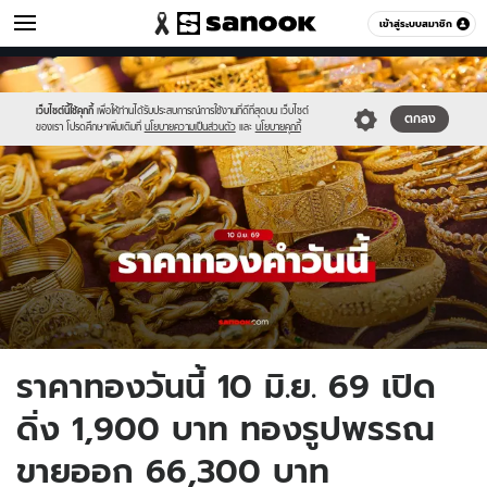
เศรษฐกิจ
เข้าสู่ระบบสมาชิก
หมวดอื่นๆ
//s.isanook.com/mn/0/ud/190/952479/new-
Sanook
//s.isanook.com/sr/0/images/logo-
600
60
thumbnail1200x720-
new-
v2-
sanook.png
เว็บไซต์นี้ใช้คุกกี้
เพื่อให้ท่านได้รับประสบการณ์การใช้งานที่ดีที่สุดบน เว็บไซต์
ตกลง
ของเรา โปรดศึกษาเพิ่มเติมที่
นโยบายความเป็นส่วนตัว
และ
นโยบายคุกกี้
20.jpg
ราคาทองวันนี้ 10 มิ.ย. 69 เปิด
ดิ่ง 1,900 บาท ทองรูปพรรณ
ขายออก 66,300 บาท