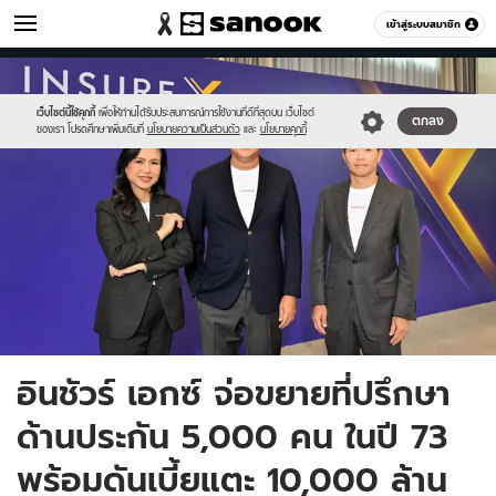
เศรษฐกิจ
เข้าสู่ระบบสมาชิก
หมวดอื่นๆ
//s.isanook.com/mn/0/ud/190/952351/new-
Sanook
//s.isanook.com/sr/0/images/logo-
600
60
thumbnail1200x720_v2-
new-
20.jpg
sanook.png
เว็บไซต์นี้ใช้คุกกี้
เพื่อให้ท่านได้รับประสบการณ์การใช้งานที่ดีที่สุดบน เว็บไซต์
ตกลง
ของเรา โปรดศึกษาเพิ่มเติมที่
นโยบายความเป็นส่วนตัว
และ
นโยบายคุกกี้
อินชัวร์ เอกซ์ จ่อขยายที่ปรึกษา
ด้านประกัน 5,000 คน ในปี 73
พร้อมดันเบี้ยแตะ 10,000 ล้าน