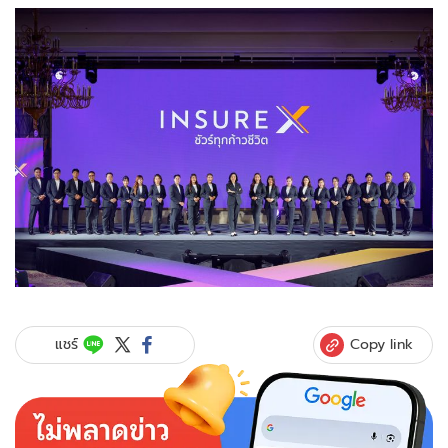
Copy link
แชร์