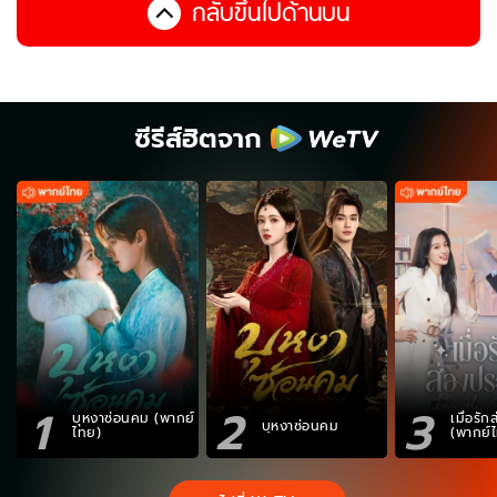
กลับขึ้นไปด้านบน
ซีรีส์ฮิตจาก
1
2
3
บุหงาซ่อนคม (พากย์
เมื่อรั
บุหงาซ่อนคม
ไทย)
(พากย์