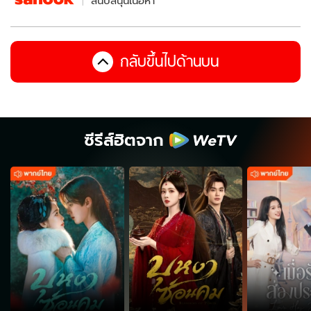
สนับสนุนเนื้อหา
กลับขึ้นไปด้านบน
ซีรีส์ฮิตจาก