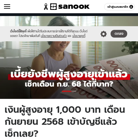
เศรษฐกิจ
เข้าสู่ระบบสมาชิก
หมวดอื่นๆ
//s.isanook.com/mn/0/ud/188/942967/age(8).jpg
Sanook
//s.isanook.com/sr/0/images/logo-
600
60
new-
sanook.png
เว็บไซต์นี้ใช้คุกกี้
เพื่อให้ท่านได้รับประสบการณ์การใช้งานที่ดีที่สุดบน เว็บไซต์
ตกลง
ของเรา โปรดศึกษาเพิ่มเติมที่
นโยบายความเป็นส่วนตัว
และ
นโยบายคุกกี้
เงินผู้สูงอายุ 1,000 บาท เดือน
กันยายน 2568 เข้าบัญชีแล้ว
เช็กเลย?