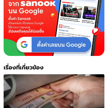
"วิ่ง
ติด
ปีก
แช
ริ
ตี้
รัน
ครั้ง
ที่
2"
เรื่องที่เกี่ยวข้อง