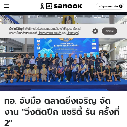
เศรษฐกิจ
เข้าสู่ระบบสมาชิก
หมวดอื่นๆ
//s.isanook.com/mn/0/ud/186/933943/new-
Sanook
//s.isanook.com/sr/0/images/logo-
600
60
thumbnail1200x720(60).jpg
new-
sanook.png
เว็บไซต์นี้ใช้คุกกี้
เพื่อให้ท่านได้รับประสบการณ์การใช้งานที่ดีที่สุดบน เว็บไซต์
ตกลง
ของเรา โปรดศึกษาเพิ่มเติมที่
นโยบายความเป็นส่วนตัว
และ
นโยบายคุกกี้
ทอ. จับมือ ตลาดยิ่งเจริญ จัด
งาน "วิ่งติดปีก แชริตี้ รัน ครั้งที่
2"