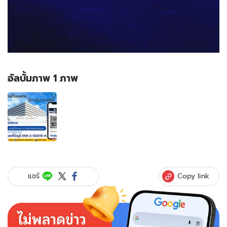
อัลบั้มภาพ 1 ภาพ
อัลบั้ม
ภาพ
1
ภาพ
ของ
ทอ.
จับ
มือ
Copy link
แชร์
ตลาด
ยิ่ง
เจริญ
จัด
งาน