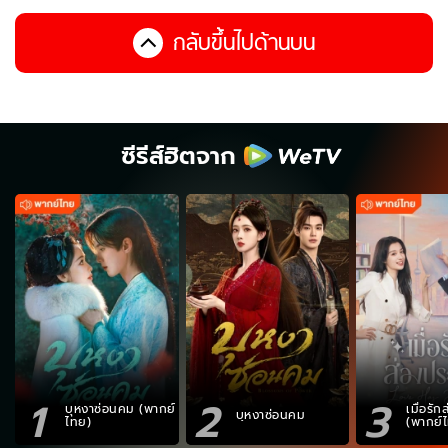
กลับขึ้นไปด้านบน
ซีรีส์ฮิตจาก
1
2
3
บุหงาซ่อนคม (พากย์
เมื่อรั
บุหงาซ่อนคม
ไทย)
(พากย์