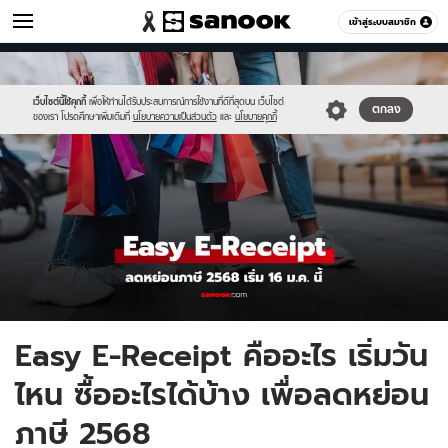
เศรษฐกิจ
เข้าสู่ระบบสมาชิก
หมวดอื่นๆ
//s.isanook.com/mn/0/ud/186/932815/tax.jpg
Sanook
//s.isanook.com/sr/0/images/logo-
600
60
new-
sanook.png
เว็บไซต์นี้ใช้คุกกี้
เพื่อให้ท่านได้รับประสบการณ์การใช้งานที่ดีที่สุดบน เว็บไซต์
ตกลง
ของเรา โปรดศึกษาเพิ่มเติมที่
นโยบายความเป็นส่วนตัว
และ
นโยบายคุกกี้
Easy E-Receipt คืออะไร เริ่มวัน
ไหน ซื้ออะไรได้บ้าง เพื่อลดหย่อน
ภาษี 2568