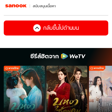
สนับสนุนเนื้อหา
กลับขึ้นไปด้านบน
ซีรีส์ฮิตจาก