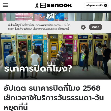
เศรษฐกิจ
เข้าสู่ระบบสมาชิก
หมวดอื่นๆ
//s.isanook.com/mn/0/ud/185/925367/when.jpg
Sanook
//s.isanook.com/sr/0/images/logo-
600
60
new-
sanook.png
เว็บไซต์นี้ใช้คุกกี้
เพื่อให้ท่านได้รับประสบการณ์การใช้งานที่ดีที่สุดบน เว็บไซต์
ตกลง
ของเรา โปรดศึกษาเพิ่มเติมที่
นโยบายความเป็นส่วนตัว
และ
นโยบายคุกกี้
อัปเดต ธนาคารปิดกี่โมง 2568
เช็กเวลาให้บริการวันธรรมดา-วัน
หยุดที่นี่