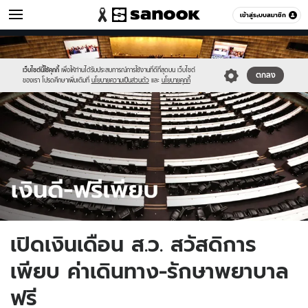
เศรษฐกิจ
เข้าสู่ระบบสมาชิก
หมวดอื่นๆ
//s.isanook.com/mn/0/ud/131/659473/wow.jpg
Sanook
//s.isanook.com/sr/0/images/logo-
600
60
new-
sanook.png
เว็บไซต์นี้ใช้คุกกี้
เพื่อให้ท่านได้รับประสบการณ์การใช้งานที่ดีที่สุดบน เว็บไซต์
ตกลง
ของเรา โปรดศึกษาเพิ่มเติมที่
นโยบายความเป็นส่วนตัว
และ
นโยบายคุกกี้
เปิดเงินเดือน ส.ว. สวัสดิการ
เพียบ ค่าเดินทาง-รักษาพยาบาล
ฟรี