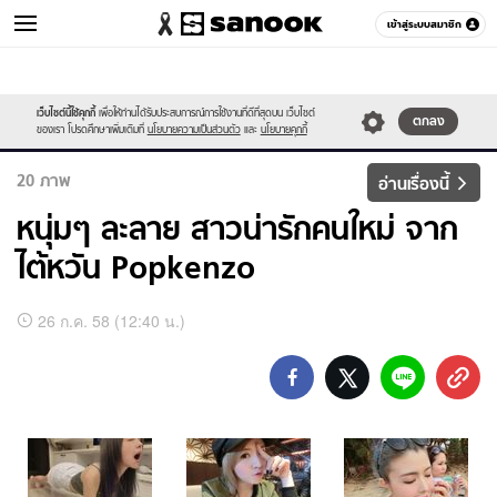
เข้าสู่ระบบสมาชิก
ผู้ชาย
เว็บไซต์นี้ใช้คุกกี้
เพื่อให้ท่านได้รับประสบการณ์การใช้งานที่ดีที่สุดบน เว็บไซต์
หมวดอื่นๆ
ตกลง
ของเรา โปรดศึกษาเพิ่มเติมที่
นโยบายความเป็นส่วนตัว
และ
นโยบายคุกกี้
20
ภาพ
อ่านเรื่องนี้
หนุ่มๆ ละลาย สาวน่ารักคนใหม่ จาก
ไต้หวัน Popkenzo
อัลบั้ม
26 ก.ค. 58 (12:40 น.)
ภาพ
ทั้งหมด
หนุ่มๆ
ละลาย
สาว
น่า
รัก