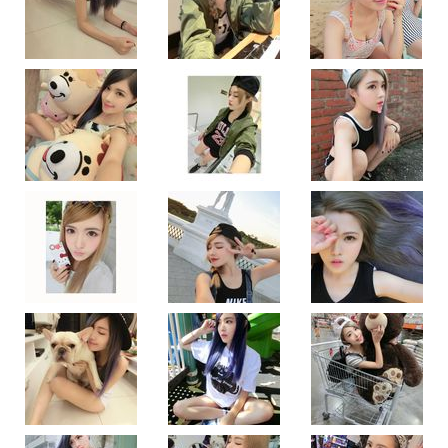
คน
ใหม่
จาก
ไต้หวัน
Popkenzo