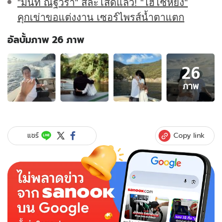
"มิ้นท์ ณัฐวรา" สละโสดแล้ว! "ไฮโซหยัง"
คุกเข่าขอแต่งงาน เซอร์ไพรส์น้ำตาแตก
อัลบั้มภาพ 26 ภาพ
อัลบั้ม
26
ภาพ
26
ภาพ
ภาพ
ของ
รู้จัก
"ไฮ
โซ
Copy link
แชร์
หยัง"
ว่าที่
เจ้า
บ่าว
"มิ้
นท์
ณัฐว
รา"