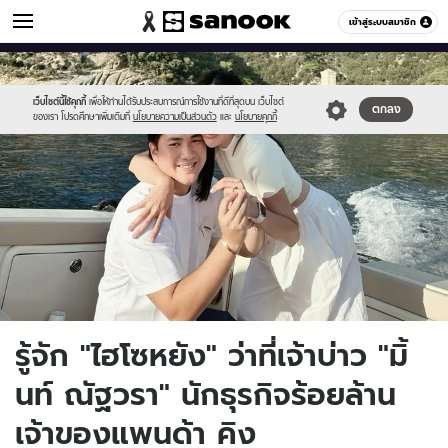
ผู้ชาย
เข้าสู่ระบบสมาชิก
หมวดอื่นๆ
//s.isanook.com/me/0/ud/17/86433/1212.jpg
Sanook
//s.isanook.com/sr/0/images/logo-
600
60
new-
sanook.png
เว็บไซต์นี้ใช้คุกกี้
เพื่อให้ท่านได้รับประสบการณ์การใช้งานที่ดีที่สุดบน เว็บไซต์
ตกลง
ของเรา โปรดศึกษาเพิ่มเติมที่
นโยบายความเป็นส่วนตัว
และ
นโยบายคุกกี้
รู้จัก "ไฮโซหยัง" ว่าที่เจ้าบ่าว "มิ้
นท์ ณัฐวรา" นักธุรกิจร้อยล้าน
เจ้าของแพนด้า คิง