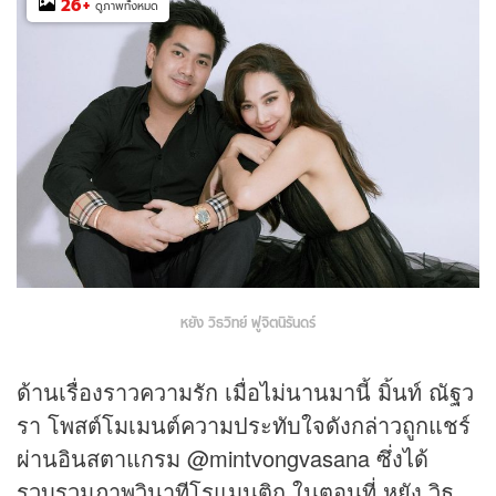
26
+
ดูภาพทั้งหมด
หยัง วิธวิทย์ ฟูจิตนิรันดร์
ด้านเรื่องราวความรัก เมื่อไม่นานมานี้ มิ้นท์ ณัฐว
รา โพสต์โมเมนต์ความประทับใจดังกล่าวถูกแชร์
ผ่านอินสตาแกรม @mintvongvasana ซึ่งได้
รวบรวมภาพวินาทีโรแมนติก ในตอนที่ หยัง วิธ