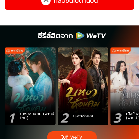
กลับขึ้นไปด้านบน
ซีรีส์ฮิตจาก
1
2
3
บุหงาซ่อนคม (พากย์
เมื่อรั
บุหงาซ่อนคม
ไทย)
(พากย์
ไปที่ WeTV