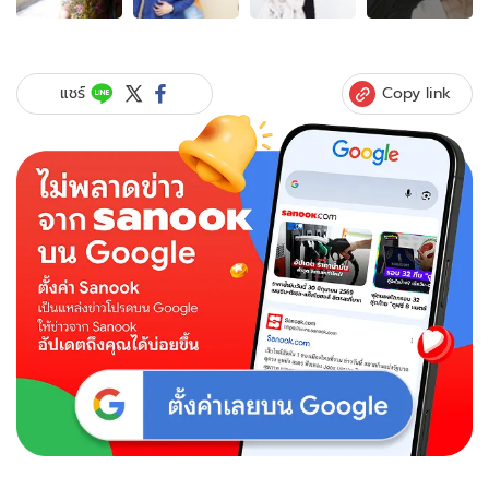
ของ
รู้จัก
“ตาม
จำนงค์
Copy link
แชร์
อาษา”
นัก
ธุรกิจ
หนุ่ม
ว่าที่
เจ้า
บ่าว
“โดนัท
มนัส
นันท์”