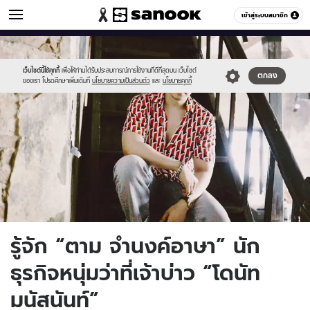
ผู้ชาย
เข้าสู่ระบบสมาชิก
หมวดอื่นๆ
//s.isanook.com/me/0/ud/11/59337/655.jpg
Sanook
//s.isanook.com/sr/0/images/logo-
600
60
new-
sanook.png
เว็บไซต์นี้ใช้คุกกี้
เพื่อให้ท่านได้รับประสบการณ์การใช้งานที่ดีที่สุดบน เว็บไซต์
ตกลง
ของเรา โปรดศึกษาเพิ่มเติมที่
นโยบายความเป็นส่วนตัว
และ
นโยบายคุกกี้
รู้จัก “ตาม จำนงค์อาษา” นัก
ธุรกิจหนุ่มว่าที่เจ้าบ่าว “โดนัท
มนัสนันท์”