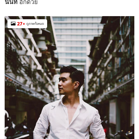
นันท์
อีกด้วย
27
+
ดูภาพทั้งหมด