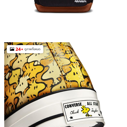
24
+
ดูภาพทั้งหมด