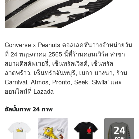
Converse x Peanuts คอลเลคชั่นวางจำหน่ายวัน
ที่ 24 พฤษภาคม 2565 นี้ที่ร้านคอนเวิร์ส สาขา
สยามดิสคัฟเวอรี่, เซ็นทรัลเวิลด์, เซ็นทรัล
ลาดพร้าว, เซ็นทรัลจันทบุรี, เมกา บางนา, ร้าน
Carnival, Atmos, Pronto, Seek, Siwilai และ
ออนไลน์ที่ Lazada
อัลบั้มภาพ 24 ภาพ
อัลบั้ม
24
ภาพ
24
ภาพ