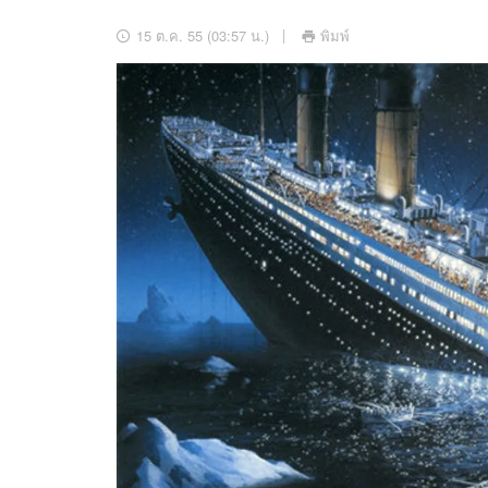
อัปเดตจีน
15 ต.ค. 55 (03:57 น.)
พิมพ์
เช็กข่าวชัวร์
ติดตามสนุกโซเชี
ดาวน์โหลดสนุกแอปฟรี
สงวนลิขสิทธิ์ ©
2569
บริษัท อิมเมจ ฟิวเจอร์ (ประเทศไทย) จำกัด