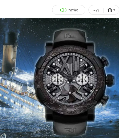
ก
สุขภาพ
+
ดูทีวี
-
ก
กดฟัง
เที่ยว-กิน
WeTV
Tasteful Thailand
Exclusive
Sanook Choice
นิยาย
ยลได้ที่
ร่วมงานกับเ