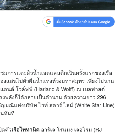
ตั้ง Sanook เป็นข่าวโปรดบน Google
ื่นชมการแตะผิวน้ำแอตแลนติกเป็นครั้งแรกของเรือ
่องแล่นไปทั่วผืนน้ำแห่งห้วงมหาสมุทร เพียงไม่นาน
แอนด์ โวล์ฟฟ์ (Harland & Wolff) ณ เบลฟาสต์
ทรงพลังก็ได้กลายเป็นตำนาน ด้วยความยาว 296
ญมณีแห่งบริษัท ไวท์ สตาร์ ไลน์ (White Star Line)
ในทันที
ิดตัว
อาร์เจ-โรแมง เจอโรม (RJ-
เรือไททานิค