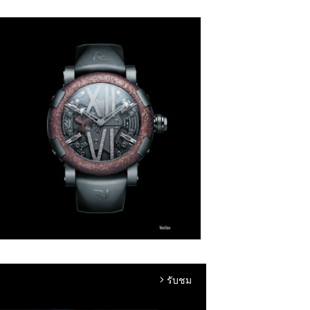
รับชม
arrow_forward_ios