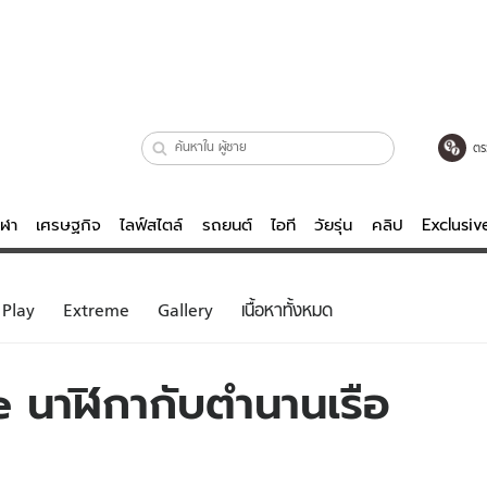
ตร
ีฬา
เศรษฐกิจ
ไลฟ์สไตล์
รถยนต์
ไอที
วัยรุ่น
คลิป
Exclusi
ตรวจหวย
ไลฟ์สไตล์
บันเทิงค
Play
Extreme
Gallery
เนื้อหาทั้งหมด
ผู้หญิง
หนัง-ละคร
ผู้ชาย
เพลง
นาฬิกากับตำนานเรือ
ย
วัยรุ่น
เกมส์
ไอที
คลิป
รถยนต์
พอดแคสต์