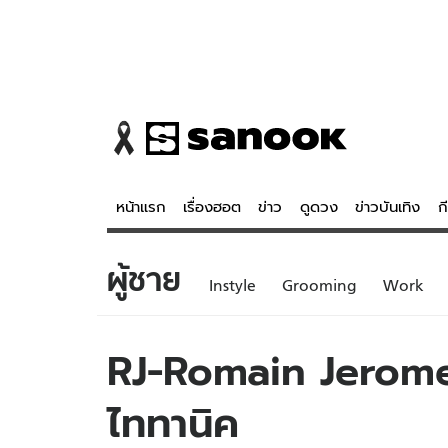
หน้าแรก
เรื่องฮอต
ข่าว
ดูดวง
ข่าวบันเทิง
ก
ผู้ชาย
ข่าว
ดูดวง - 
Instyle
Grooming
Work
เรื่องฮอต
ดูดวง
ข่าว
หวยไทย
RJ-Romain Jerome 
ข่าวบันเทิง
สถิติหวยไท
ไททานิค
ข่าวกีฬา
หวยลาว
ข่าวเศรษฐกิจ