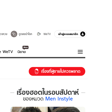
เข้าสู่ระบบสมาชิก
วจหวย
ขูดเลขนำโชค
WeTV
ve WeTV
นิยาย
รบรส
ความรู้รอบตัว
เรื่องที่ผู้ชายไม่ควรพลาด
ฮาวทู
กูรู-รอบรู้
เรื่องฮอตในรอบสัปดาห์
เรื่อง
ของ
หมวด
Men Instyle
ฮอต
ใน
รอบ