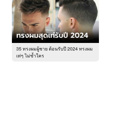
สัปดาห์
ของ
หมวด
Men
 WeTV
Instyle
35 ทรงผมผู้ชาย ต้อนรับปี 2024 ทรงผม
เท่ๆ ไม่ซ้ำใคร
ติดต่อโฆษณา
tencentthbd
sales@tencent.co.th
รา
ร้องเรียนเนื้อหาไม่เหมาะสม
แนะนำติชม แจ้งปัญหาการใช้งาน