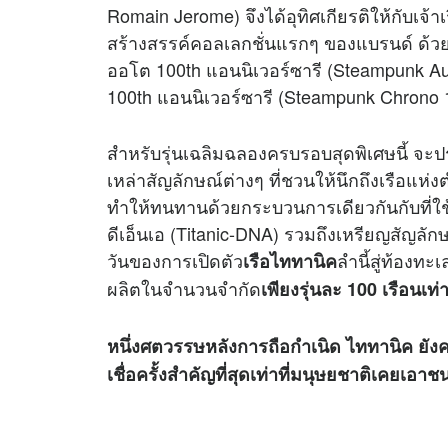
Romain Jerome) จึงได้อุทิศเกียรติให้กับเจ
สร้างสรรค์คอลเลกชั่นแรกๆ ของแบรนด์ ด้วยกา
ออโต 100th แอนนิเวอร์ซารี (Steampunk Aut
100th แอนนิเวอร์ซารี (Steampunk Chrono 
สำหรับรุ่นเฉลิมฉลองครบรอบสุดพิเศษนี้ จะป
เหล่าสัญลักษณ์ต่างๆ ที่ชวนให้นึกถึงเรือแห
ทำให้ทนทานด้วยกระบวนการเดียวกันกับที่ใ
ดีเอ็นเอ (Titanic-DNA) รวมถึงเหรียญสัญลักษณ์
วันของการเปิดตัว
ลำนี้สู่ท้องท
เรือไททานิค
ผลิตในจำนวนจำกัด
เพียงรุ่นละ 100 เรือนเท่า
หนึ่งศตวรรษหลังการถือกำเนิด ไททานิค ยัง
เชื่อครั้งสำคัญที่สุดเท่าที่มนุษยชาติเคยเอ