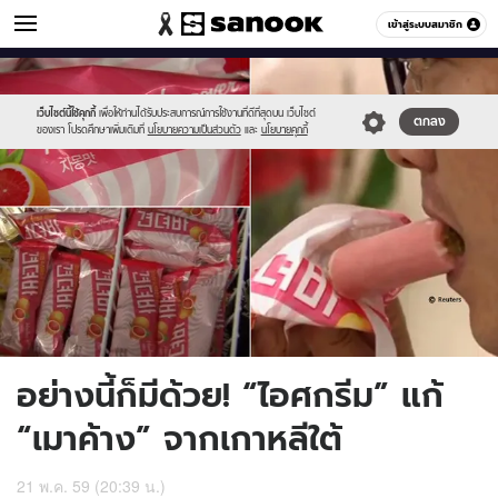
ผู้ชาย
เข้าสู่ระบบสมาชิก
หมวดอื่นๆ
//s.isanook.com/me/0/ud/2/13605/332.jpg
Sanook
//s.isanook.com/sr/0/images/logo-
600
60
new-
sanook.png
เว็บไซต์นี้ใช้คุกกี้
เพื่อให้ท่านได้รับประสบการณ์การใช้งานที่ดีที่สุดบน เว็บไซต์
ตกลง
ของเรา โปรดศึกษาเพิ่มเติมที่
นโยบายความเป็นส่วนตัว
และ
นโยบายคุกกี้
อย่างนี้ก็มีด้วย! “ไอศกรีม” แก้
“เมาค้าง” จากเกาหลีใต้
21 พ.ค. 59 (20:39 น.)