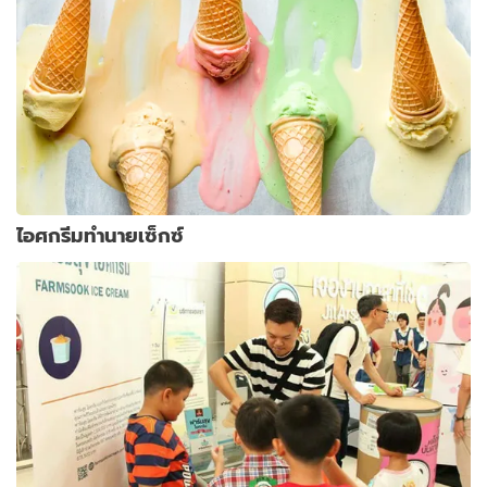
ไอศกรีมทำนายเซ็กซ์