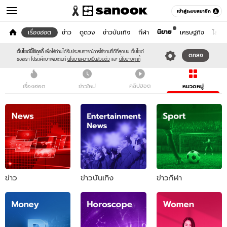
เข้าสู่ระบบสมาชิก
นิยาย
หน้าแรก
เรื่องฮอต
ข่าว
ดูดวง
ข่าวบันเทิง
กีฬา
เศรษฐกิจ
ไลฟ์ส
เรื่องฮอตตามหมวดหมู่
เว็บไซต์นี้ใช้คุกกี้
เพื่อให้ท่านได้รับประสบการณ์การใช้งานที่ดีที่สุดบน เว็บไซต์
ตกลง
ของเรา โปรดศึกษาเพิ่มเติมที่
นโยบายความเป็นส่วนตัว
และ
นโยบายคุกกี้
คลิปฮอต
เรื่องฮอต
ข่าวใหม่
หมวดหมู่
ข่าว
ข่าวบันเทิง
ข่าวกีฬา