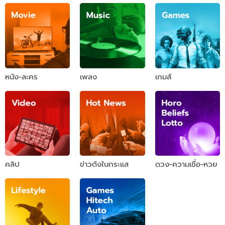
หนัง-ละคร
เพลง
เกมส์
คลิป
ข่าวดังในกระแส
ดวง-ความเชื่อ-หวย