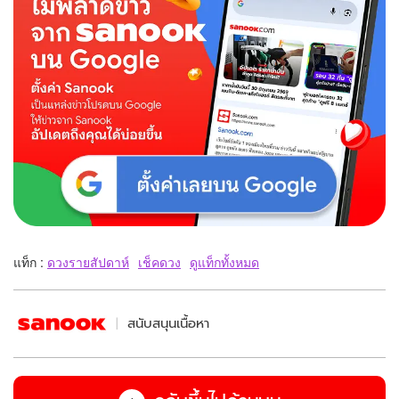
แท็ก :
ดวงรายสัปดาห์
เช็คดวง
ดูแท็กทั้งหมด
สนับสนุนเนื้อหา