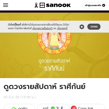
ดูดวง
เข้าสู่ระบบสมาชิก
หมวดอื่นๆ
//s.isanook.com/ho/0/ud/fxd/week/06_virgo.jpg
Sanook
//s.isanook.com/sr/0/images/logo-
600
60
new-
sanook.png
เว็บไซต์นี้ใช้คุกกี้
เพื่อให้ท่านได้รับประสบการณ์การใช้งานที่ดีที่สุดบน เว็บไซต์
ตกลง
ของเรา โปรดศึกษาเพิ่มเติมที่
นโยบายความเป็นส่วนตัว
และ
นโยบายคุกกี้
ดูดวงรายสัปดาห์ ราศีกันย์
03 มิ.ย. 59 (15:58 น.)
Copy link
แชร์
กดฟัง