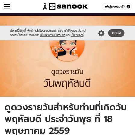
ดูดวง
เข้าสู่ระบบสมาชิก
หมวดอื่นๆ
//s.isanook.com/ho/0/ud/fxd/day/5_thu.jpg
Sanook
//s.isanook.com/sr/0/images/logo-
600
60
new-
sanook.png
เว็บไซต์นี้ใช้คุกกี้
เพื่อให้ท่านได้รับประสบการณ์การใช้งานที่ดีที่สุดบน เว็บไซต์
ตกลง
ของเรา โปรดศึกษาเพิ่มเติมที่
นโยบายความเป็นส่วนตัว
และ
นโยบายคุกกี้
ดูดวงรายวันสำหรับท่านที่เกิดวัน
พฤหัสบดี ประจำวันพุธ ที่ 18
พฤษภาคม 2559