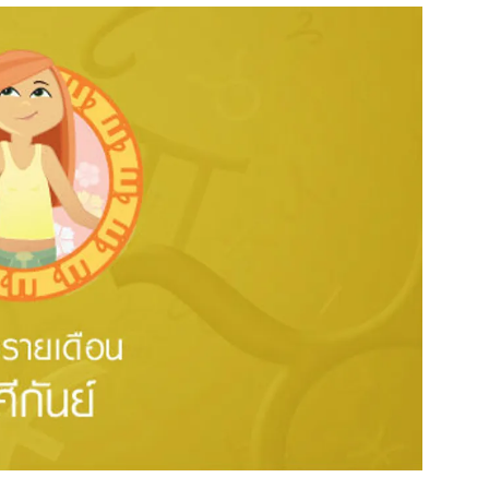
สุขภาพ
ดูทีวี
เที่ยว-กิน
WeTV
Tasteful Thailand
Exclusive
Sanook Choice
นิยาย
ยลได้ที่
ร่วมงานกับเ