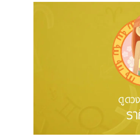
อัปเดตจีน
เช็กข่าวชัวร์
ติดตามสนุกโซเชี
ดาวน์โหลดสนุกแอปฟรี
สงวนลิขสิทธิ์ ©
2569
บริษัท อิมเมจ ฟิวเจอร์ (ประเทศไทย) จำกัด