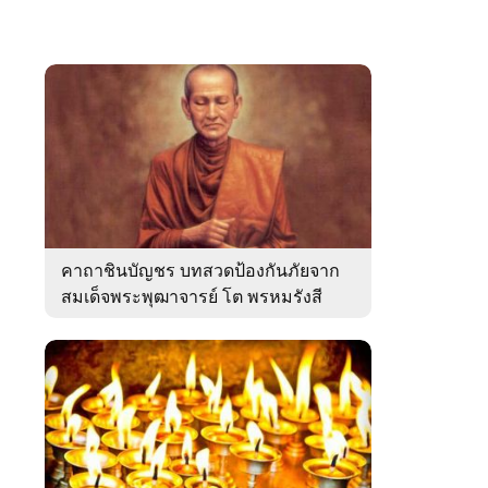
คาถาชินบัญชร บทสวดป้องกันภัยจาก
สมเด็จพระพุฒาจารย์ โต พรหมรังสี