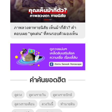
ภาพลวงตาทายนิสัย เห็นม้ากี่ตัว? คำ
ตอบเผย "จุดเด่น" ที่คนรอบตัวมองเห็น
ในตัวคุณ
คำค้นยอดฮิต
ดูดวง
ดูดวงรายวัน
ดูดวงรายปักษ์
ดูดวงรายเดือน
ดวงวันนี้
ทํานายฝัน