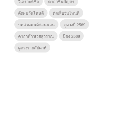
วิเคราะห์ชื่อ
คาถาชินบัญชร
ตัดผมวันไหนดี
ตัดเล็บวันไหนดี
บทสวดมนต์ก่อนนอน
ดูดวงปี 2569
คาถาท้าวเวสสุวรรณ
ปีชง 2569
ดูดวงรายสัปดาห์