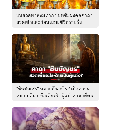
บทสวดพาหุงมหากา บทชัยมงคลคาถา
สวดเช้าและก่อนนอน ชีวิตราบรื่น
"ชินบัญชร" หมายถึงอะไร? เปิดความ
หมาย-ที่มา-ข้อเท็จจริง ผู้แต่งคาถาที่คน
ไทยคุ้นเคย