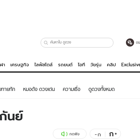
ตร
ีฬา
เศรษฐกิจ
ไลฟ์สไตล์
รถยนต์
ไอที
วัยรุ่น
คลิป
Exclusi
ตรวจหวย
ไลฟ์สไตล์
บันเทิงค
ยทายทัก
หมอดัง ดวงเด่น
ความเชื่อ
ดูดวงทั้งหมด
ผู้หญิง
หนัง-ละคร
ผู้ชาย
เพลง
กันย์
ย
วัยรุ่น
เกมส์
ไอที
คลิป
ก
+
-
ก
กดฟัง
รถยนต์
พอดแคสต์