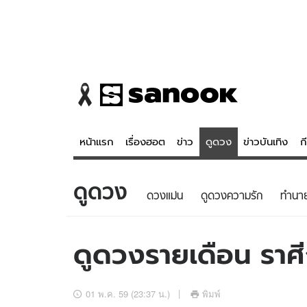
หน้าแรก
เรื่องฮอต
ข่าว
ดูดวง
ข่าวบันเทิง
ก
ดูดวง
ข่าว
ดูดวง - 
ดวงแม่น
ดูดวงความรัก
ทํานา
เรื่องฮอต
ดูดวง
ข่าว
หวยไทย
ดูดวงรายเดือน ราศี
ข่าวบันเทิง
สถิติหวยไท
ข่าวกีฬา
หวยลาว
01 พ.ค. 59 (23:37 น.)
พิมพ์
ข่าวเศรษฐกิจ