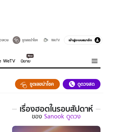
เข้าสู่ระบบสมาชิก
วจหวย
ขูดเลขนำโชค
WeTV
ve WeTV
นิยาย
รบรส
ความรู้รอบตัว
ขูดเลขนำโชค
ดูดวงสด
ฮาวทู
กูรู-รอบรู้
เรื่องฮอตในรอบสัปดาห์
เรื่อง
ของ
Sanook ดูดวง
ฮอต
ใน
รอบ