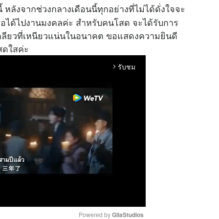
ังจากช่วงกลางเดือนนี้ทุกอย่างที่ไม่ได้ดั่งใจจะ
หรือได้ไปงานมงคลค่ะ สำหรับคนโสด จะได้รับการ
เกลียวที่เหนียวแน่นในอนาคต ขอแสดงความยินดี
าสดใสค่ะ
รับชม
arrow_forward_ios
Powered by 
GliaStudios