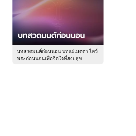
สัปดาห์
ของ
Sanook
ดูด
 WeTV
วง
บทสวดมนต์ก่อนนอน บทแผ่เมตตา ไหว้
พระก่อนนอนเพื่อจิตใจที่สงบสุข
ติดต่อโฆษณา
tencentthbd
sales@tencent.co.th
รา
ร้องเรียนเนื้อหาไม่เหมาะสม
แนะนำติชม แจ้งปัญหาการใช้งาน