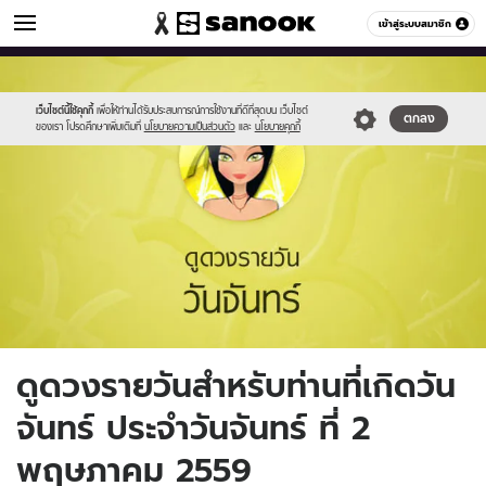
ดูดวง
เข้าสู่ระบบสมาชิก
หมวดอื่นๆ
//s.isanook.com/ho/0/ud/fxd/day/2_mon.jpg
Sanook
//s.isanook.com/sr/0/images/logo-
600
60
new-
sanook.png
เว็บไซต์นี้ใช้คุกกี้
เพื่อให้ท่านได้รับประสบการณ์การใช้งานที่ดีที่สุดบน เว็บไซต์
ตกลง
ของเรา โปรดศึกษาเพิ่มเติมที่
นโยบายความเป็นส่วนตัว
และ
นโยบายคุกกี้
ดูดวงรายวันสำหรับท่านที่เกิดวัน
จันทร์ ประจำวันจันทร์ ที่ 2
พฤษภาคม 2559