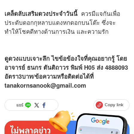
เคล็ดลับเสริม
ดวง
ประจำวันนี้
ควรมีแจกันเพื่อ
ประดับดอกกุหลาบแดงหกดอกบนโต๊ะ ซึ่งจะ
ทำให้โชคดีทางด้านการเงิน และความรัก
ดูดวง
แบบเจาะลึก ไขข้อข้องใจที่คุณอยากรู้ โดย
อาจารย์ ธนกร ตันติถาวร พิมพ์ H05 ส่ง 4888093
อัตรา3บาท/ข้อความหรือติดต่อได้ที่
tanakornsanook@gmail.com
Copy link
แชร์