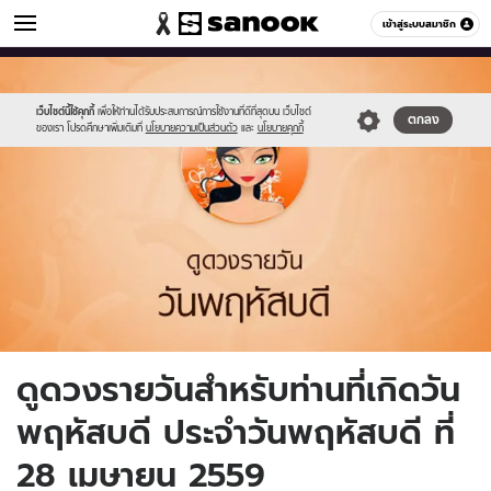
ดูดวง
เข้าสู่ระบบสมาชิก
หมวดอื่นๆ
//s.isanook.com/ho/0/ud/fxd/day/5_thu.jpg
Sanook
//s.isanook.com/sr/0/images/logo-
600
60
new-
sanook.png
เว็บไซต์นี้ใช้คุกกี้
เพื่อให้ท่านได้รับประสบการณ์การใช้งานที่ดีที่สุดบน เว็บไซต์
ตกลง
ของเรา โปรดศึกษาเพิ่มเติมที่
นโยบายความเป็นส่วนตัว
และ
นโยบายคุกกี้
ดูดวงรายวันสำหรับท่านที่เกิดวัน
พฤหัสบดี ประจำวันพฤหัสบดี ที่
28 เมษายน 2559