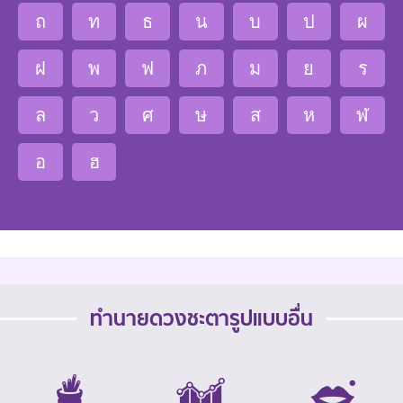
ถ
ท
ธ
น
บ
ป
ผ
ฝ
พ
ฟ
ภ
ม
ย
ร
ล
ว
ศ
ษ
ส
ห
ฬ
อ
ฮ
ทำนายดวงชะตารูปแบบอื่น