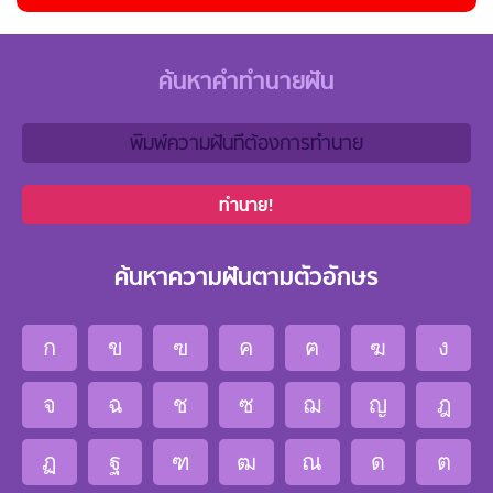
ค้นหาคำทำนายฝัน
ทำนาย!
ค้นหาความฝันตามตัวอักษร
ก
ข
ฃ
ค
ฅ
ฆ
ง
จ
ฉ
ช
ซ
ฌ
ญ
ฎ
ฏ
ฐ
ฑ
ฒ
ณ
ด
ต