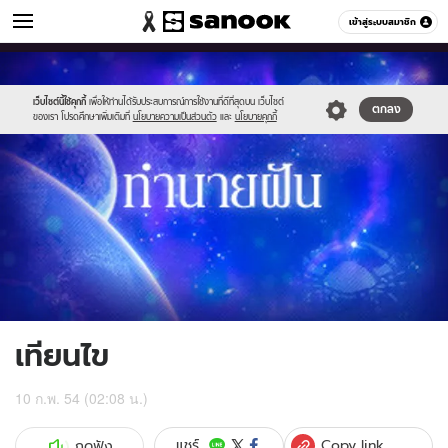
ดูดวง
เข้าสู่ระบบสมาชิก
หมวดอื่นๆ
//s.isanook.com/ho/0/ud/1/9817/g_300x200.jpg
Sanook
//s.isanook.com/sr/0/images/logo-
600
60
new-
sanook.png
เว็บไซต์นี้ใช้คุกกี้
เพื่อให้ท่านได้รับประสบการณ์การใช้งานที่ดีที่สุดบน เว็บไซต์
ตกลง
ของเรา โปรดศึกษาเพิ่มเติมที่
นโยบายความเป็นส่วนตัว
และ
นโยบายคุกกี้
เทียนไข
10 ก.พ. 54 (02:08 น.)
Copy link
แชร์
กดฟัง