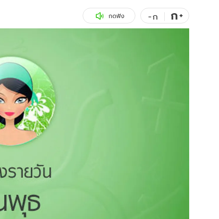
ก
สุขภาพ
+
ดูทีวี
-
ก
กดฟัง
เที่ยว-กิน
WeTV
Tasteful Thailand
Exclusive
Sanook Choice
นิยาย
ยลได้ที่
ร่วมงานกับเ