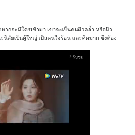
้ ถ้าหากจะมีใครเข้ามา เขาจะเป็นคนผิวคล้ำ หรือผิว
ะนิสัยเป็นผู้ใหญ่ เป็นคนใจร้อน และคิดมาก ซึ่งต้อง
รับชม
arrow_forward_ios