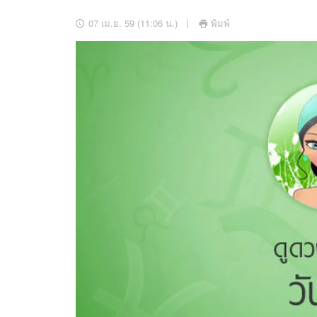
อัปเดตจีน
07 เม.ย. 59 (11:06 น.)
พิมพ์
เช็กข่าวชัวร์
ติดตามสนุกโซเชี
ดาวน์โหลดสนุกแอปฟรี
สงวนลิขสิทธิ์ ©
2569
บริษัท อิมเมจ ฟิวเจอร์ (ประเทศไทย) จำกัด