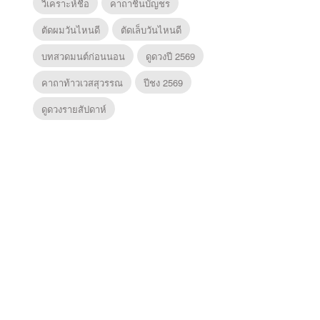
วิเคราะห์ชื่อ
คาถาชินบัญชร
ตัดผมวันไหนดี
ตัดเล็บวันไหนดี
บทสวดมนต์ก่อนนอน
ดูดวงปี 2569
คาถาท้าวเวสสุวรรณ
ปีชง 2569
ดูดวงรายสัปดาห์