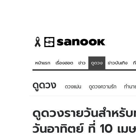
หน้าแรก
เรื่องฮอต
ข่าว
ดูดวง
ข่าวบันเทิง
ก
ดูดวง
ข่าว
ดูดวง - 
ดวงแม่น
ดูดวงความรัก
ทํานา
เรื่องฮอต
ดูดวง
ข่าว
หวยไทย
ดูดวงรายวันสำหรับท่
ข่าวบันเทิง
สถิติหวยไท
วันอาทิตย์ ที่ 10 เ
ข่าวกีฬา
หวยลาว
ข่าวเศรษฐกิจ