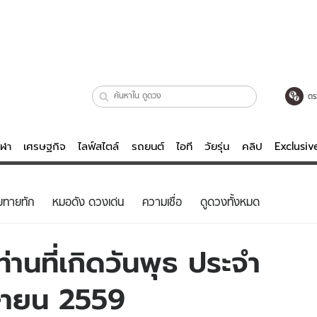
ตร
ีฬา
เศรษฐกิจ
ไลฟ์สไตล์
รถยนต์
ไอที
วัยรุ่น
คลิป
Exclusi
ตรวจหวย
ไลฟ์สไตล์
บันเทิงค
ยทายทัก
หมอดัง ดวงเด่น
ความเชื่อ
ดูดวงทั้งหมด
ผู้หญิง
หนัง-ละคร
ผู้ชาย
เพลง
านที่เกิดวันพุธ ประจำ
ย
วัยรุ่น
เกมส์
มษายน 2559
ไอที
คลิป
รถยนต์
พอดแคสต์