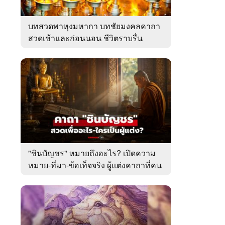
บทสวดพาหุงมหากา บทชัยมงคลคาถา
สวดเช้าและก่อนนอน ชีวิตราบรื่น
"ชินบัญชร" หมายถึงอะไร? เปิดความ
หมาย-ที่มา-ข้อเท็จจริง ผู้แต่งคาถาที่คน
ไทยคุ้นเคย