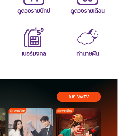
ดูดวงรายปักษ์
ดูดวงรายเดือน
เบอร์มงคล
ทำนายฝัน
ไปที่ WeTV