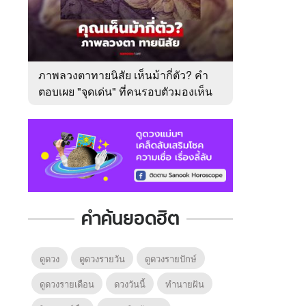
ภาพลวงตาทายนิสัย เห็นม้ากี่ตัว? คำ
ตอบเผย "จุดเด่น" ที่คนรอบตัวมองเห็น
ในตัวคุณ
คำค้นยอดฮิต
ดูดวง
ดูดวงรายวัน
ดูดวงรายปักษ์
ดูดวงรายเดือน
ดวงวันนี้
ทํานายฝัน