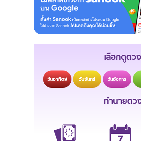
เลือกดูดวง
วัน
อาทิตย์
วัน
จันทร์
วัน
อังคาร
ทำนายดวงช