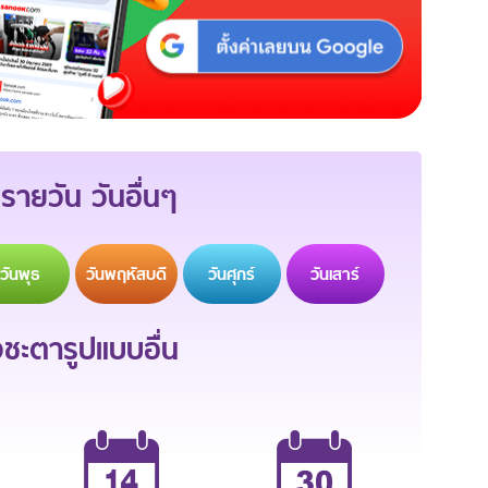
รายวัน วันอื่นๆ
วัน
พุธ
วัน
พฤหัสบดี
วัน
ศุกร์
วัน
เสาร์
ะตารูปแบบอื่น