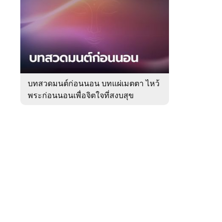
สัปดาห์
ของ
Sanook
ดูด
 WeTV
วง
บทสวดมนต์ก่อนนอน บทแผ่เมตตา ไหว้
พระก่อนนอนเพื่อจิตใจที่สงบสุข
ติดต่อโฆษณา
tencentthbd
sales@tencent.co.th
รา
ร้องเรียนเนื้อหาไม่เหมาะสม
แนะนำติชม แจ้งปัญหาการใช้งาน