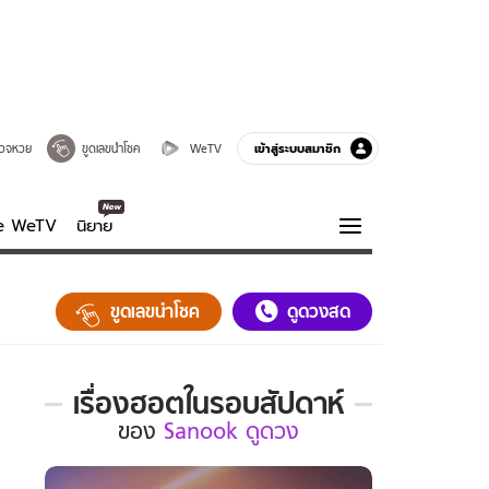
เข้าสู่ระบบสมาชิก
วจหวย
ขูดเลขนำโชค
WeTV
ve WeTV
นิยาย
รบรส
ความรู้รอบตัว
ขูดเลขนำโชค
ดูดวงสด
ฮาวทู
กูรู-รอบรู้
เรื่องฮอตในรอบสัปดาห์
เรื่อง
ของ
Sanook ดูดวง
ฮอต
ใน
รอบ