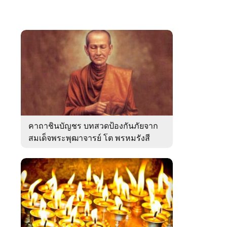
คาถาชินบัญชร บทสวดป้องกันภัยจาก
สมเด็จพระพุฒาจารย์ โต พรหมรังสี