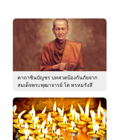
คาถาชินบัญชร บทสวดป้องกันภัยจาก
สมเด็จพระพุฒาจารย์ โต พรหมรังสี