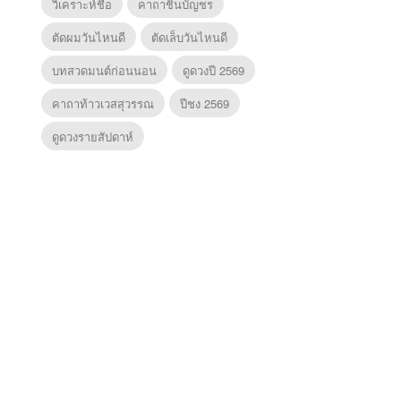
วิเคราะห์ชื่อ
คาถาชินบัญชร
ตัดผมวันไหนดี
ตัดเล็บวันไหนดี
บทสวดมนต์ก่อนนอน
ดูดวงปี 2569
คาถาท้าวเวสสุวรรณ
ปีชง 2569
ดูดวงรายสัปดาห์