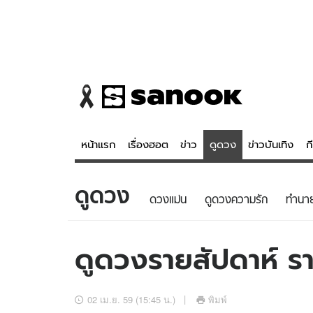
หน้าแรก
เรื่องฮอต
ข่าว
ดูดวง
ข่าวบันเทิง
ก
ดูดวง
ข่าว
ดูดวง - 
ดวงแม่น
ดูดวงความรัก
ทํานา
เรื่องฮอต
ดูดวง
ข่าว
หวยไทย
ดูดวงรายสัปดาห์ รา
ข่าวบันเทิง
สถิติหวยไท
ข่าวกีฬา
หวยลาว
02 เม.ย. 59 (15:45 น.)
พิมพ์
ข่าวเศรษฐกิจ