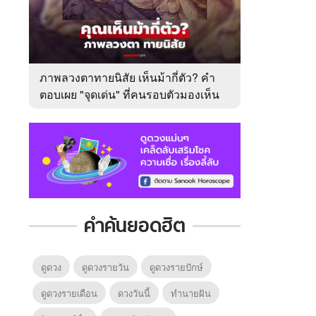
ภาพลวงตาทายนิสัย เห็นม้ากี่ตัว? คำ
ตอบเผย "จุดเด่น" ที่คนรอบตัวมองเห็น
ในตัวคุณ
คำค้นยอดฮิต
ดูดวง
ดูดวงรายวัน
ดูดวงรายปักษ์
ดูดวงรายเดือน
ดวงวันนี้
ทํานายฝัน