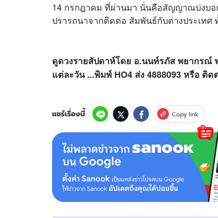
14 กรกฎาคม ที่ผ่านมา นั่นคือสัญญาณบ่งบอก
ปรารถนาจากติดต่อ สัมพันธ์กับต่างประเทศ ทั้
ดู
ดวง
รายสัปดาห์โดย อ.นนท์รภัส พยากรณ์
แต่ละวัน ...พิมพ์ HO4 ส่ง 4888093 หรือ ติ
แชร์เรื่องนี้
Copy link