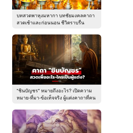
บทสวดพาหุงมหากา บทชัยมงคลคาถา
สวดเช้าและก่อนนอน ชีวิตราบรื่น
"ชินบัญชร" หมายถึงอะไร? เปิดความ
หมาย-ที่มา-ข้อเท็จจริง ผู้แต่งคาถาที่คน
ไทยคุ้นเคย