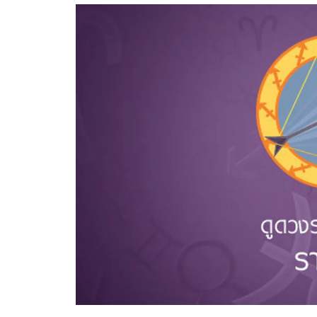
อัปเดตจีน
เช็กข่าวชัวร์
ติดตามสนุกโซเชี
ดาวน์โหลดสนุกแอปฟรี
สงวนลิขสิทธิ์ ©
2569
บริษัท อิมเมจ ฟิวเจอร์ (ประเทศไทย) จำกัด