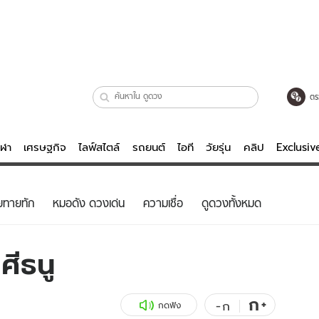
ตร
ีฬา
เศรษฐกิจ
ไลฟ์สไตล์
รถยนต์
ไอที
วัยรุ่น
คลิป
Exclusi
ตรวจหวย
ไลฟ์สไตล์
บันเทิงค
ยทายทัก
หมอดัง ดวงเด่น
ความเชื่อ
ดูดวงทั้งหมด
ผู้หญิง
หนัง-ละคร
ผู้ชาย
เพลง
ศีธนู
ย
วัยรุ่น
เกมส์
ไอที
คลิป
ก
+
-
ก
กดฟัง
รถยนต์
พอดแคสต์