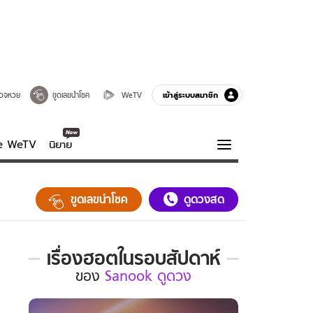
เข้าสู่ระบบสมาชิก
วจหวย
ขูดเลขนำโชค
WeTV
ve WeTV
นิยาย
รบรส
ความรู้รอบตัว
ขูดเลขนำโชค
ดูดวงสด
ฮาวทู
กูรู-รอบรู้
เรื่องฮอตในรอบสัปดาห์
เรื่อง
ของ
Sanook ดูดวง
ฮอต
ใน
รอบ