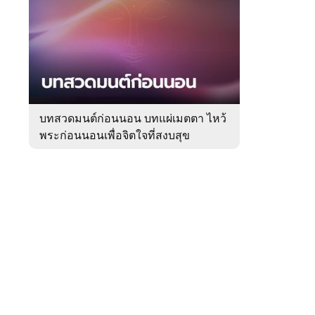
สัปดาห์
ของ
Sanook
ดูด
 WeTV
วง
บทสวดมนต์ก่อนนอน บทแผ่เมตตา ไหว้
พระก่อนนอนเพื่อจิตใจที่สงบสุข
ติดต่อโฆษณา
tencentthbd
sales@tencent.co.th
รา
ร้องเรียนเนื้อหาไม่เหมาะสม
แนะนำติชม แจ้งปัญหาการใช้งาน