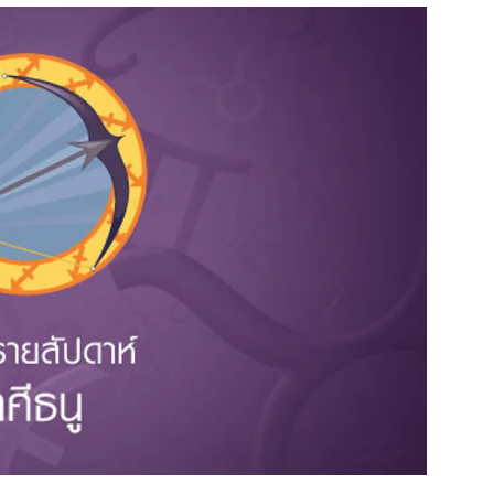
สุขภาพ
ดูทีวี
เที่ยว-กิน
WeTV
Tasteful Thailand
Exclusive
Sanook Choice
นิยาย
ยลได้ที่
ร่วมงานกับเ