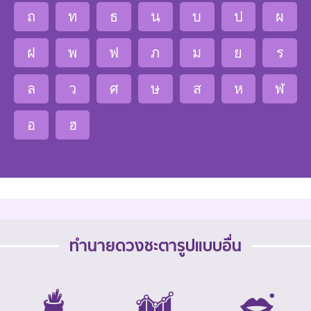
ถ
ท
ธ
น
บ
ป
ผ
ฝ
พ
ฟ
ภ
ม
ย
ร
ล
ว
ศ
ษ
ส
ห
ฬ
อ
ฮ
ทำนายดวงชะตารูปแบบอื่น