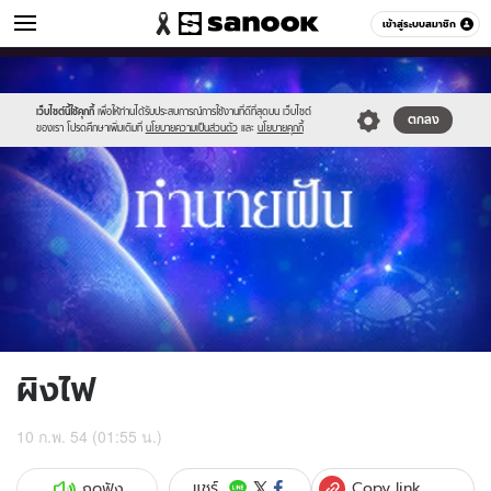
ดูดวง
เข้าสู่ระบบสมาชิก
หมวดอื่นๆ
//s.isanook.com/ho/0/ud/1/9617/g_300x200.jpg
Sanook
//s.isanook.com/sr/0/images/logo-
600
60
new-
sanook.png
เว็บไซต์นี้ใช้คุกกี้
เพื่อให้ท่านได้รับประสบการณ์การใช้งานที่ดีที่สุดบน เว็บไซต์
ตกลง
ของเรา โปรดศึกษาเพิ่มเติมที่
นโยบายความเป็นส่วนตัว
และ
นโยบายคุกกี้
ผิงไฟ
10 ก.พ. 54 (01:55 น.)
Copy link
แชร์
กดฟัง