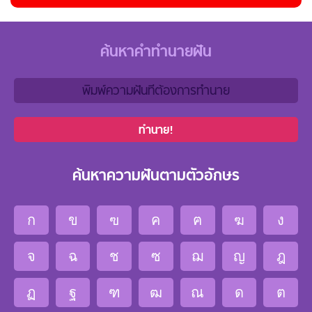
ค้นหาคำทำนายฝัน
ทำนาย!
ค้นหาความฝันตามตัวอักษร
ก
ข
ฃ
ค
ฅ
ฆ
ง
จ
ฉ
ช
ซ
ฌ
ญ
ฎ
ฏ
ฐ
ฑ
ฒ
ณ
ด
ต