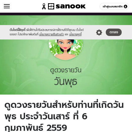
ดูดวง
เข้าสู่ระบบสมาชิก
หมวดอื่นๆ
//s.isanook.com/ho/0/ud/fxd/day/4_wed.jpg
Sanook
//s.isanook.com/sr/0/images/logo-
600
60
new-
sanook.png
เว็บไซต์นี้ใช้คุกกี้
เพื่อให้ท่านได้รับประสบการณ์การใช้งานที่ดีที่สุดบน เว็บไซต์
ตกลง
ของเรา โปรดศึกษาเพิ่มเติมที่
นโยบายความเป็นส่วนตัว
และ
นโยบายคุกกี้
ดูดวงรายวันสำหรับท่านที่เกิดวัน
พุธ ประจำวันเสาร์ ที่ 6
กุมภาพันธ์ 2559