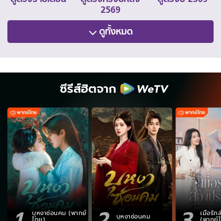
2569
ดูทั้งหมด
ซีรีส์ฮิตจาก
1
2
3
บุหงาซ่อนคม (พากย์
เมื่อรั
บุหงาซ่อนคม
ไทย)
(พากย์