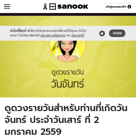
ดูดวง
เข้าสู่ระบบสมาชิก
หมวดอื่นๆ
//s.isanook.com/ho/0/ud/fxd/day/2_mon.jpg
Sanook
//s.isanook.com/sr/0/images/logo-
600
60
new-
sanook.png
เว็บไซต์นี้ใช้คุกกี้
เพื่อให้ท่านได้รับประสบการณ์การใช้งานที่ดีที่สุดบน เว็บไซต์
ตกลง
ของเรา โปรดศึกษาเพิ่มเติมที่
นโยบายความเป็นส่วนตัว
และ
นโยบายคุกกี้
ดูดวงรายวันสำหรับท่านที่เกิดวัน
จันทร์ ประจำวันเสาร์ ที่ 2
มกราคม 2559