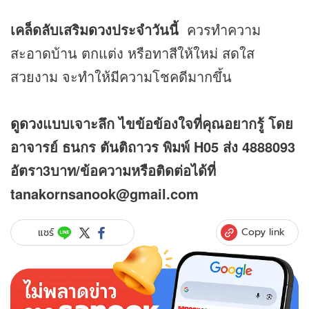
เคล็ดลับเสริม
ดวง
ประจำวันนี้
ควรทำความ
สะอาดบ้าน ตกแต่ง หรือทาสีให้ใหม่ สดใส
สวยงาม จะทำให้มีความโชคดีมากขึ้น
ดูดวง
แบบเจาะลึก ไขข้อข้องใจที่คุณอยากรู้ โดย
อาจารย์ ธนกร ตันติถาวร พิมพ์ H05 ส่ง 4888093
อัตรา3บาท/ข้อความหรือติดต่อได้ที่
tanakornsanook@gmail.com
Copy link
แชร์