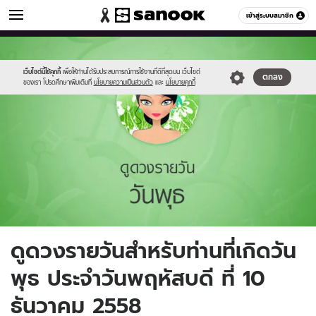
ดูดวง
เข้าสู่ระบบสมาชิก
หมวดอื่นๆ
//s.isanook.com/ho/0/ud/fxd/day/4_wed.jpg
Sanook
//s.isanook.com/sr/0/images/logo-
600
60
new-
sanook.png
เว็บไซต์นี้ใช้คุกกี้
เพื่อให้ท่านได้รับประสบการณ์การใช้งานที่ดีที่สุดบน เว็บไซต์
ตกลง
ของเรา โปรดศึกษาเพิ่มเติมที่
นโยบายความเป็นส่วนตัว
และ
นโยบายคุกกี้
ดูดวงรายวันสำหรับท่านที่เกิดวัน
พุธ ประจำวันพฤหัสบดี ที่ 10
ธันวาคม 2558