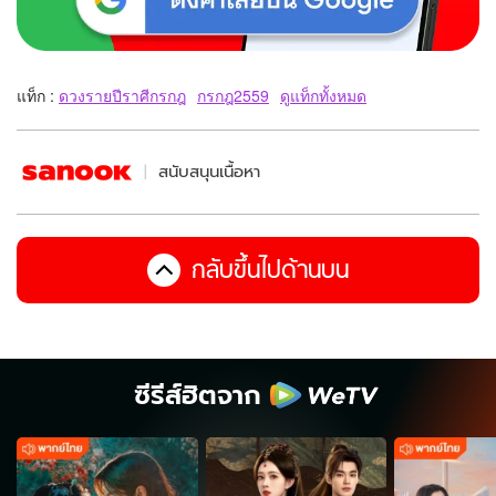
แท็ก :
ดวงรายปีราศีกรกฎ
กรกฎ2559
ดูแท็กทั้งหมด
สนับสนุนเนื้อหา
กลับขึ้นไปด้านบน
ซีรีส์ฮิตจาก