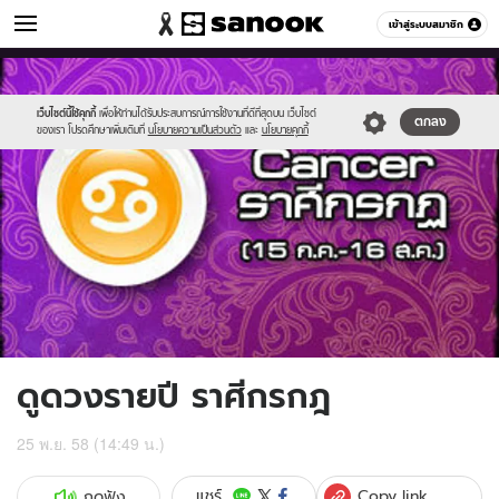
ดูดวง
เข้าสู่ระบบสมาชิก
หมวดอื่นๆ
//s.isanook.com/ho/0/ud/18/91865/cc9c066bc185aac6fb32ad8603b506
Sanook
//s.isanook.com/sr/0/images/logo-
600
60
new-
sanook.png
เว็บไซต์นี้ใช้คุกกี้
เพื่อให้ท่านได้รับประสบการณ์การใช้งานที่ดีที่สุดบน เว็บไซต์
ตกลง
ของเรา โปรดศึกษาเพิ่มเติมที่
นโยบายความเป็นส่วนตัว
และ
นโยบายคุกกี้
ดูดวงรายปี ราศีกรกฎ
25 พ.ย. 58 (14:49 น.)
Copy link
แชร์
กดฟัง