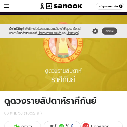
ดูดวง
เข้าสู่ระบบสมาชิก
หมวดอื่นๆ
//s.isanook.com/ho/0/ud/fxd/week/06_virgo.jpg
Sanook
//s.isanook.com/sr/0/images/logo-
600
60
new-
sanook.png
เว็บไซต์นี้ใช้คุกกี้
เพื่อให้ท่านได้รับประสบการณ์การใช้งานที่ดีที่สุดบน เว็บไซต์
ตกลง
ของเรา โปรดศึกษาเพิ่มเติมที่
นโยบายความเป็นส่วนตัว
และ
นโยบายคุกกี้
ดูดวงรายสัปดาห์ราศีกันย์
06 พ.ย. 58 (16:52 น.)
Copy link
แชร์
กดฟัง