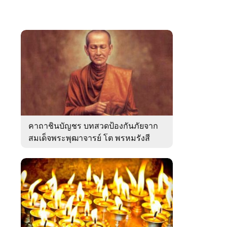
คาถาชินบัญชร บทสวดป้องกันภัยจาก
สมเด็จพระพุฒาจารย์ โต พรหมรังสี