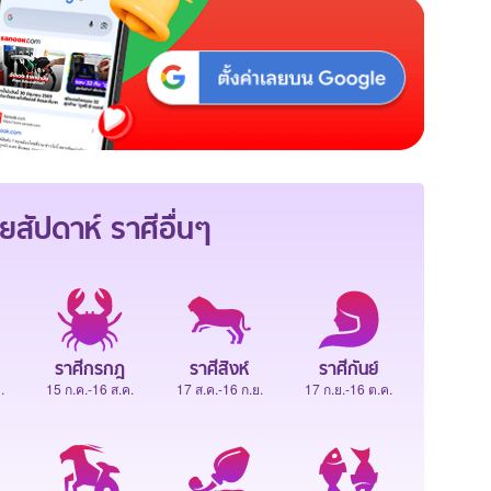
ยสัปดาห์
ราศีอื่นๆ
ราศีกรกฎ
ราศีสิงห์
ราศีกันย์
.
15 ก.ค.-16 ส.ค.
17 ส.ค.-16 ก.ย.
17 ก.ย.-16 ต.ค.