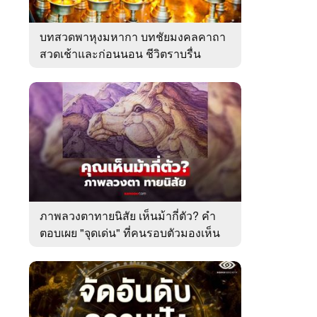
บทสวดพาหุงมหากา บทชัยมงคลคาถา
สวดเช้าและก่อนนอน ชีวิตราบรื่น
ภาพลวงตาทายนิสัย เห็นม้ากี่ตัว? คำ
ตอบเผย "จุดเด่น" ที่คนรอบตัวมองเห็น
ในตัวคุณ