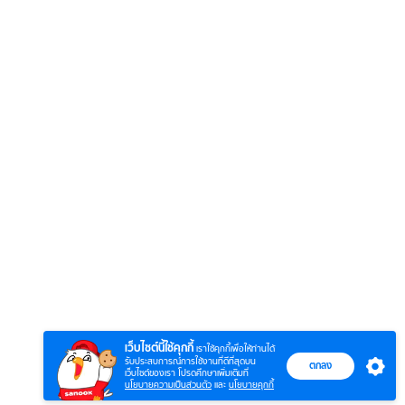
6
7
8
ยุทธ์
หากวินาทีนั้นไม่
หากวินาทีนั้นไม่
โลกอั
พบเธอ (พากย์
พบเธอ
แบบ (
ย)
ไทย)
เว็บไซต์นี้ใช้คุกกี้
เราใช้คุกกี้เพื่อให้ท่านได้
รับประสบการณ์การใช้งานที่ดีที่สุดบน
ตกลง
เว็บไซต์ของเรา โปรดศึกษาเพิ่มเติมที่
นโยบายความเป็นส่วนตัว
และ
นโยบายคุกกี้