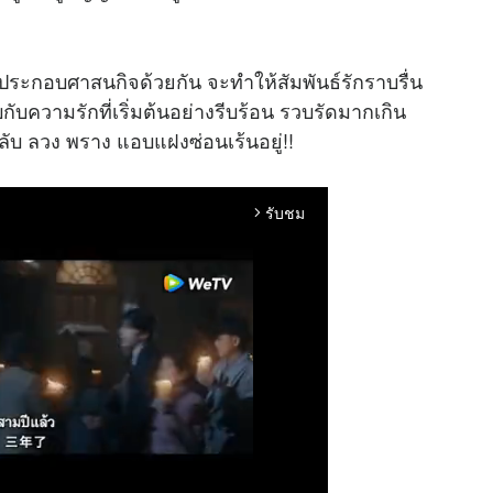
ศาสนกิจด้วยกัน จะทำให้สัมพันธ์รักราบรื่น
ับความรักที่เริ่มต้นอย่างรีบร้อน รวบรัดมากเกิน
ลับ ลวง พราง แอบแฝงซ่อนเร้นอยู่!!
รับชม
arrow_forward_ios