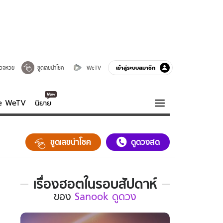
เข้าสู่ระบบสมาชิก
วจหวย
ขูดเลขนำโชค
WeTV
ve WeTV
นิยาย
รบรส
ความรู้รอบตัว
ขูดเลขนำโชค
ดูดวงสด
ฮาวทู
กูรู-รอบรู้
เรื่องฮอตในรอบสัปดาห์
เรื่อง
ของ
Sanook ดูดวง
ฮอต
ใน
รอบ