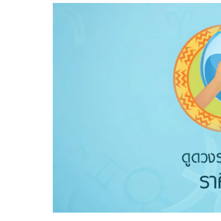
อัปเดตจีน
เช็กข่าวชัวร์
ติดตามสนุกโซเชี
ดาวน์โหลดสนุกแอปฟรี
สงวนลิขสิทธิ์ ©
2569
บริษัท อิมเมจ ฟิวเจอร์ (ประเทศไทย) จำกัด