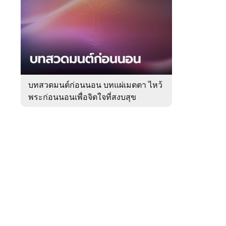
สัปดาห์
ของ
Sanook
ดูด
 WeTV
วง
บทสวดมนต์ก่อนนอน บทแผ่เมตตา ไหว้
พระก่อนนอนเพื่อจิตใจที่สงบสุข
ติดต่อโฆษณา
tencentthbd
sales@tencent.co.th
รา
ร้องเรียนเนื้อหาไม่เหมาะสม
แนะนำติชม แจ้งปัญหาการใช้งาน