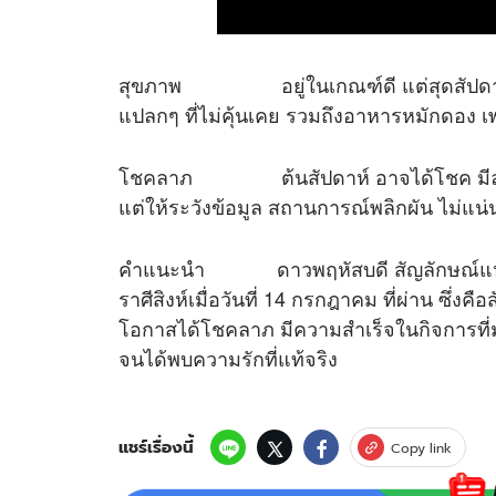
สุขภาพ อยู่ในเกณฑ์ดี แต่สุดสัปดาห์ยัง
แปลกๆ ที่ไม่คุ้นเคย รวมถึงอาหารหมักดอง เ
โชคลาภ ต้นสัปดาห์ อาจได้โชค มีลาภจา
แต่ให้ระวังข้อมูล สถานการณ์พลิกผัน ไม่แน
คำแนะนำ ดาวพฤหัสบดี สัญลักษณ์แห่งจูปิ
ราศีสิงห์เมื่อวันที่ 14 กรกฎาคม ที่ผ่าน ซึ่ง
โอกาสได้โชคลาภ มีความสำเร็จในกิจการที่มุ่งห
จนได้พบความรักที่แท้จริง
แชร์เรื่องนี้
Copy link