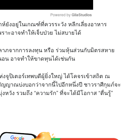
Powered by 
GliaStudios
อยู่ในเกณฑ์ที่ควรระวัง หลีกเลี่ยงอาหาร
พราะอาจทำให้เจ็บป่วย ไม่สบายได้
M
u
กการลงทุน หรือ ร่วมหุ้นส่วนกับมิตรสหาย
t
่นอน อาจทำให้ขาดทุนได้เช่นกัน
e
เตอร์เทพบดีผู้ยิ่งใหญ่ ได้โคจรเข้าสถิต ณ
คือสัญญาณบ่งบอกว่าจากนี้ไปอีกหนึ่งปี ชาวราศีกุมภ์จะ
วัง รวมถึง “ความรัก” ที่จะได้มีโอกาส “ตื่นรู้”