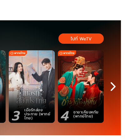
ไปที่ WeTV
3
4
5
เมื่อรักส่อง
ตำนานจอม
ชายาเคียงหทัย
ประกาย (พากย์
ภูตถังซาน
(พากย์ไทย)
ไทย)
(พากย์ไท