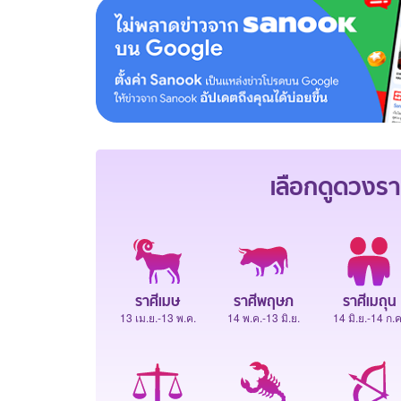
เลือกดู
ดวงรา
ราศีเมษ
ราศีพฤษภ
ราศีเมถุน
13 เม.ย.-13 พ.ค.
14 พ.ค.-13 มิ.ย.
14 มิ.ย.-14 ก.ค