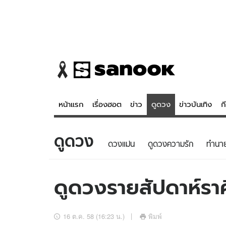
หน้าแรก
เรื่องฮอต
ข่าว
ดูดวง
ข่าวบันเทิง
ก
ดูดวง
ข่าว
ดูดวง - 
ดวงแม่น
ดูดวงความรัก
ทํานา
เรื่องฮอต
ดูดวง
ข่าว
หวยไทย
ดูดวงรายสัปดาห์ราศ
ข่าวบันเทิง
สถิติหวยไท
ข่าวกีฬา
หวยลาว
16 ต.ค. 58 (16:23 น.)
พิมพ์
ข่าวเศรษฐกิจ