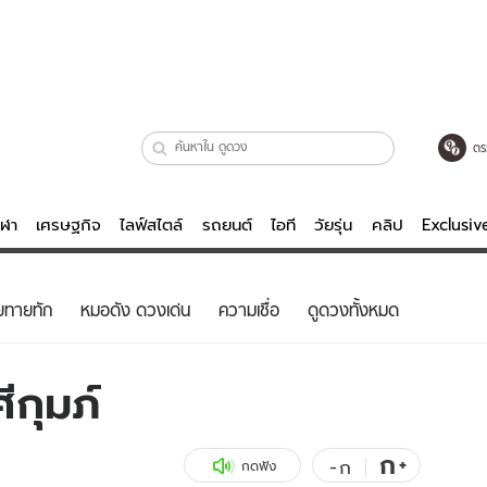
ตร
ีฬา
เศรษฐกิจ
ไลฟ์สไตล์
รถยนต์
ไอที
วัยรุ่น
คลิป
Exclusi
ตรวจหวย
ไลฟ์สไตล์
บันเทิงค
ยทายทัก
หมอดัง ดวงเด่น
ความเชื่อ
ดูดวงทั้งหมด
ผู้หญิง
หนัง-ละคร
ผู้ชาย
เพลง
ีกุมภ์
ย
วัยรุ่น
เกมส์
ไอที
คลิป
ก
+
-
ก
กดฟัง
รถยนต์
พอดแคสต์