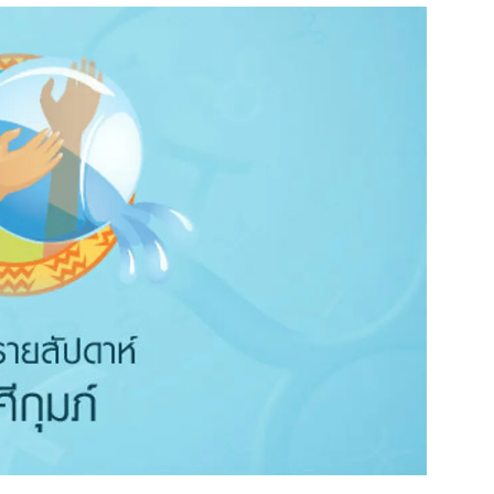
สุขภาพ
ดูทีวี
เที่ยว-กิน
WeTV
Tasteful Thailand
Exclusive
Sanook Choice
นิยาย
ยลได้ที่
ร่วมงานกับเ