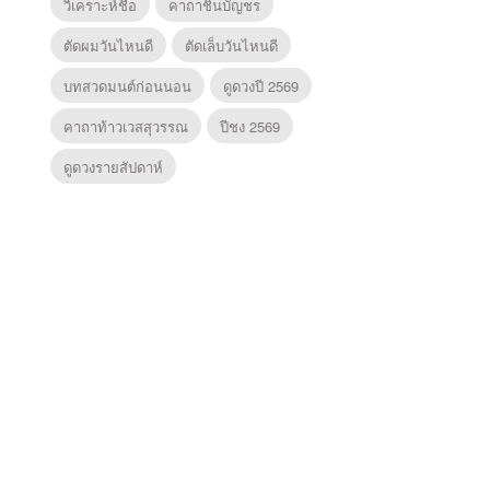
วิเคราะห์ชื่อ
คาถาชินบัญชร
ตัดผมวันไหนดี
ตัดเล็บวันไหนดี
บทสวดมนต์ก่อนนอน
ดูดวงปี 2569
คาถาท้าวเวสสุวรรณ
ปีชง 2569
ดูดวงรายสัปดาห์