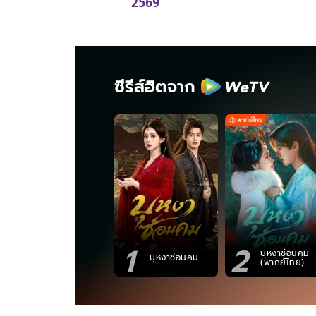
2569
ซีรีส์ฮิตจาก
1
2
บุหงาซ่อนคม
บุหงาซ่อนคม
(พากย์ไทย)