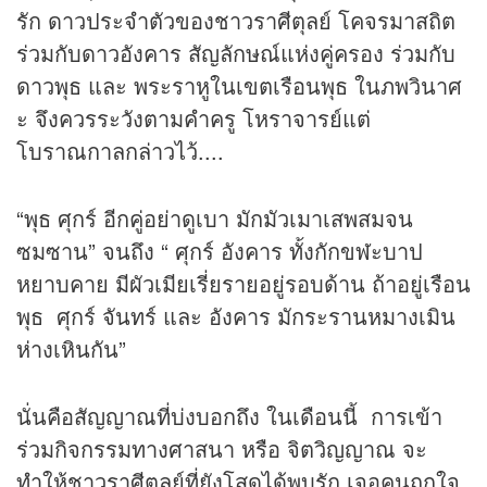
รัก ดาวประจำตัวของชาวราศีตุลย์ โคจรมาสถิต
ร่วมกับดาวอังคาร สัญลักษณ์แห่งคู่ครอง ร่วมกับ
ดาวพุธ และ พระราหูในเขตเรือนพุธ ในภพวินาศ
ะ จึงควรระวังตามคำครู โหราจารย์แต่
โบราณกาลกล่าวไว้....
“พุธ ศุกร์ อีกคู่อย่าดูเบา มักมัวเมาเสพสมจน
ซมซาน” จนถึง “ ศุกร์ อังคาร ทั้งกักขฬะบาป
หยาบคาย มีผัวเมียเรี่ยรายอยู่รอบด้าน ถ้าอยู่เรือน
พุธ ศุกร์ จันทร์ และ อังคาร มักระรานหมางเมิน
ห่างเหินกัน”
นั่นคือสัญญาณที่บ่งบอกถึง ในเดือนนี้ การเข้า
ร่วมกิจกรรมทางศาสนา หรือ จิตวิญญาณ จะ
ทำให้ชาวราศีตุลย์ที่ยังโสดได้พบรัก เจอคนถูกใจ