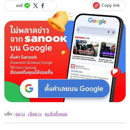
Copy link
แชร์
แท็ก :
ดูดวง
เช็คดวง
ดูแท็กทั้งหมด