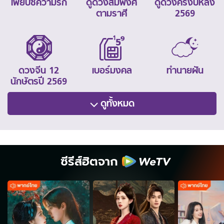
ไพ่ยิปซีความรัก
ดูดวงสมพงศ์
ดูดวงครึ่งปีหลัง
ตามราศี
2569
ดวงจีน 12
เบอร์มงคล
ทำนายฝัน
นักษัตรปี 2569
ดูทั้งหมด
ซีรีส์ฮิตจาก