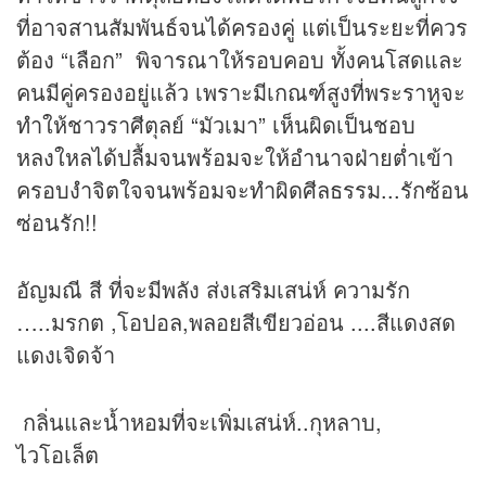
ที่อาจสานสัมพันธ์จนได้ครองคู่ แต่เป็นระยะที่ควร
ต้อง “เลือก” พิจารณาให้รอบคอบ ทั้งคนโสดและ
คนมีคู่ครองอยู่แล้ว เพราะมีเกณฑ์สูงที่พระราหูจะ
ทำให้ชาวราศีตุลย์ “มัวเมา” เห็นผิดเป็นชอบ
หลงใหลได้ปลื้มจนพร้อมจะให้อำนาจฝ่ายต่ำเข้า
ครอบงำจิตใจจนพร้อมจะทำผิดศีลธรรม...รักซ้อน
ซ่อนรัก!!
อัญมณี สี ที่จะมีพลัง ส่งเสริมเสน่ห์ ความรัก
…..มรกต ,โอปอล,พลอยสีเขียวอ่อน ....สีแดงสด
แดงเจิดจ้า
กลิ่นและน้ำหอมที่จะเพิ่มเสน่ห์..กุหลาบ,
ไวโอเล็ต