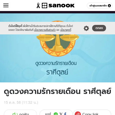
ดูดวง
เข้าสู่ระบบสมาชิก
หมวดอื่นๆ
//s.isanook.com/ho/0/ud/fxd/love/07_libra.jpg
Sanook
//s.isanook.com/sr/0/images/logo-
600
60
new-
sanook.png
เว็บไซต์นี้ใช้คุกกี้
เพื่อให้ท่านได้รับประสบการณ์การใช้งานที่ดีที่สุดบน เว็บไซต์
ตกลง
ของเรา โปรดศึกษาเพิ่มเติมที่
นโยบายความเป็นส่วนตัว
และ
นโยบายคุกกี้
ดูดวงความรักรายเดือน ราศีตุลย์
15 ต.ค. 58 (11:32 น.)
Copy link
แชร์
กดฟัง