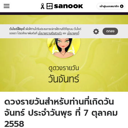
ดูดวง
เข้าสู่ระบบสมาชิก
หมวดอื่นๆ
//s.isanook.com/ho/0/ud/fxd/day/2_mon.jpg
Sanook
//s.isanook.com/sr/0/images/logo-
600
60
new-
sanook.png
เว็บไซต์นี้ใช้คุกกี้
เพื่อให้ท่านได้รับประสบการณ์การใช้งานที่ดีที่สุดบน เว็บไซต์
ตกลง
ของเรา โปรดศึกษาเพิ่มเติมที่
นโยบายความเป็นส่วนตัว
และ
นโยบายคุกกี้
ดวงรายวันสำหรับท่านที่เกิดวัน
จันทร์ ประจำวันพุธ ที่ 7 ตุลาคม
2558