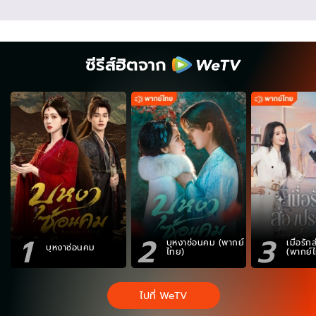
ซีรีส์ฮิตจาก
1
2
3
บุหงาซ่อนคม (พากย์
เมื่อรั
บุหงาซ่อนคม
ไทย)
(พากย์
ไปที่ WeTV