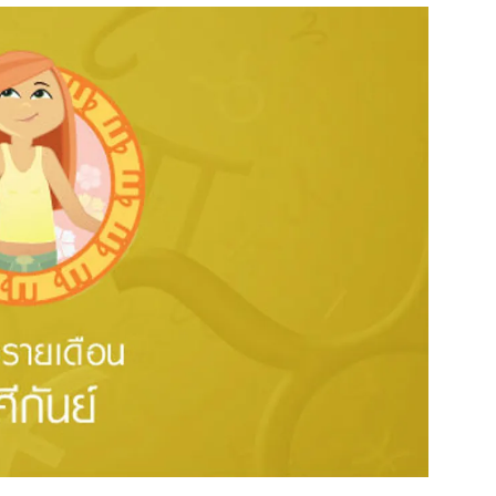
สุขภาพ
ดูทีวี
เที่ยว-กิน
WeTV
Tasteful Thailand
Exclusive
Sanook Choice
นิยาย
ยลได้ที่
ร่วมงานกับเ