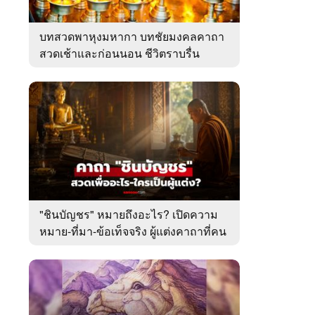
บทสวดพาหุงมหากา บทชัยมงคลคาถา
สวดเช้าและก่อนนอน ชีวิตราบรื่น
"ชินบัญชร" หมายถึงอะไร? เปิดความ
หมาย-ที่มา-ข้อเท็จจริง ผู้แต่งคาถาที่คน
ไทยคุ้นเคย