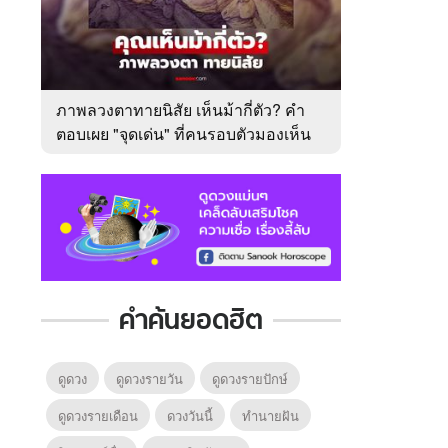
ภาพลวงตาทายนิสัย เห็นม้ากี่ตัว? คำ
ตอบเผย "จุดเด่น" ที่คนรอบตัวมองเห็น
ในตัวคุณ
คำค้นยอดฮิต
ดูดวง
ดูดวงรายวัน
ดูดวงรายปักษ์
ดูดวงรายเดือน
ดวงวันนี้
ทํานายฝัน