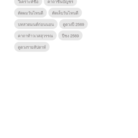
วิเคราะห์ชื่อ
คาถาชินบัญชร
ตัดผมวันไหนดี
ตัดเล็บวันไหนดี
บทสวดมนต์ก่อนนอน
ดูดวงปี 2569
คาถาท้าวเวสสุวรรณ
ปีชง 2569
ดูดวงรายสัปดาห์