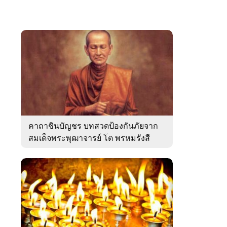
คาถาชินบัญชร บทสวดป้องกันภัยจาก
สมเด็จพระพุฒาจารย์ โต พรหมรังสี