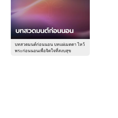
สัปดาห์
ของ
Sanook
ดูด
 WeTV
วง
บทสวดมนต์ก่อนนอน บทแผ่เมตตา ไหว้
พระก่อนนอนเพื่อจิตใจที่สงบสุข
ติดต่อโฆษณา
tencentthbd
sales@tencent.co.th
รา
ร้องเรียนเนื้อหาไม่เหมาะสม
แนะนำติชม แจ้งปัญหาการใช้งาน