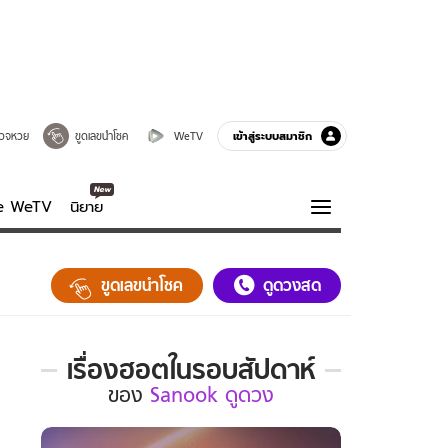
เข้าสู่ระบบสมาชิก
วจหวย
ขูดเลขนำโชค
WeTV
ve WeTV
นิยาย
รบรส
ความรู้รอบตัว
ขูดเลขนำโชค
ดูดวงสด
ฮาวทู
กูรู-รอบรู้
เรื่องฮอตในรอบสัปดาห์
เรื่อง
ของ
Sanook ดูดวง
ฮอต
ใน
รอบ