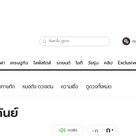
ตร
ีฬา
เศรษฐกิจ
ไลฟ์สไตล์
รถยนต์
ไอที
วัยรุ่น
คลิป
Exclusi
ตรวจหวย
ไลฟ์สไตล์
บันเทิงค
ยทายทัก
หมอดัง ดวงเด่น
ความเชื่อ
ดูดวงทั้งหมด
ผู้หญิง
หนัง-ละคร
ผู้ชาย
เพลง
ันย์
ย
วัยรุ่น
เกมส์
ไอที
คลิป
ก
+
-
ก
กดฟัง
รถยนต์
พอดแคสต์