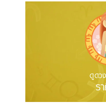
อัปเดตจีน
เช็กข่าวชัวร์
ติดตามสนุกโซเชี
ดาวน์โหลดสนุกแอปฟรี
สงวนลิขสิทธิ์ ©
2569
บริษัท อิมเมจ ฟิวเจอร์ (ประเทศไทย) จำกัด