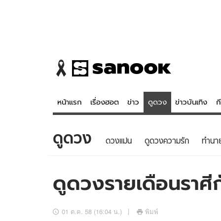
หน้าแรก
เรื่องฮอต
ข่าว
ดูดวง
ข่าวบันเทิง
ก
ดูดวง
ข่าว
ดูดวง - 
ดวงแม่น
ดูดวงความรัก
ทํานา
เรื่องฮอต
ดูดวง
ข่าว
หวยไทย
ดูดวงรายเดือนราศีก
ข่าวบันเทิง
สถิติหวยไท
ข่าวกีฬา
หวยลาว
01 ต.ค. 58 (16:04 น.)
พิมพ์
ข่าวเศรษฐกิจ