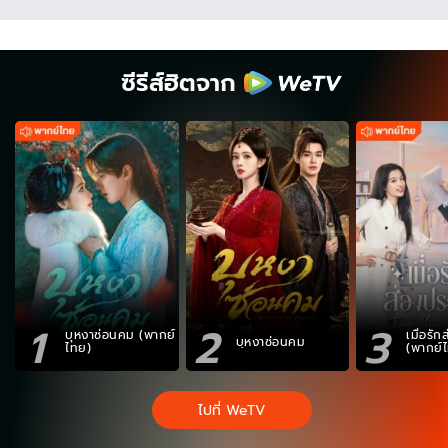
ซีรีส์ฮิตจาก
1
2
3
บุหงาซ่อนคม (พากย์
เมื่อรั
บุหงาซ่อนคม
ไทย)
(พากย์
ไปที่ WeTV