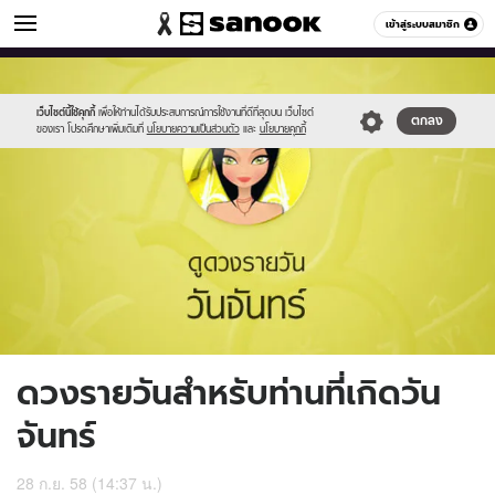
ดูดวง
เข้าสู่ระบบสมาชิก
หมวดอื่นๆ
//s.isanook.com/ho/0/ud/fxd/day/2_mon.jpg
Sanook
//s.isanook.com/sr/0/images/logo-
600
60
new-
sanook.png
เว็บไซต์นี้ใช้คุกกี้
เพื่อให้ท่านได้รับประสบการณ์การใช้งานที่ดีที่สุดบน เว็บไซต์
ตกลง
ของเรา โปรดศึกษาเพิ่มเติมที่
นโยบายความเป็นส่วนตัว
และ
นโยบายคุกกี้
ดวงรายวันสำหรับท่านที่เกิดวัน
จันทร์
28 ก.ย. 58 (14:37 น.)