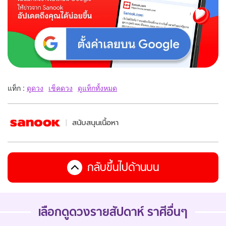
แท็ก :
ดูดวง
เช็คดวง
ดูแท็กทั้งหมด
สนับสนุนเนื้อหา
กลับขึ้นไปด้านบน
เลือกดู
ดวงรายสัปดาห์
ราศีอื่นๆ