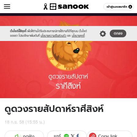
ดูดวง
เข้าสู่ระบบสมาชิก
หมวดอื่นๆ
//s.isanook.com/ho/0/ud/17/88573/sing.jpg
Sanook
//s.isanook.com/sr/0/images/logo-
600
60
new-
sanook.png
เว็บไซต์นี้ใช้คุกกี้
เพื่อให้ท่านได้รับประสบการณ์การใช้งานที่ดีที่สุดบน เว็บไซต์
ตกลง
ของเรา โปรดศึกษาเพิ่มเติมที่
นโยบายความเป็นส่วนตัว
และ
นโยบายคุกกี้
ดูดวงรายสัปดาห์ราศีสิงห์
18 ก.ย. 58 (15:55 น.)
Copy link
แชร์
กดฟัง