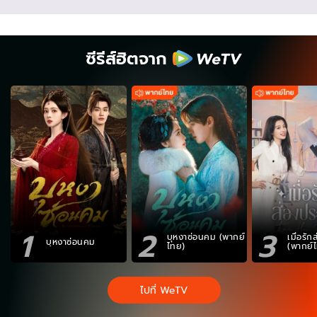
ซีรีส์ฮิตจาก
1
2
3
บุหงาซ่อนคม (พากย์
เมื่อรั
บุหงาซ่อนคม
ไทย)
(พากย์
ไปที่ WeTV