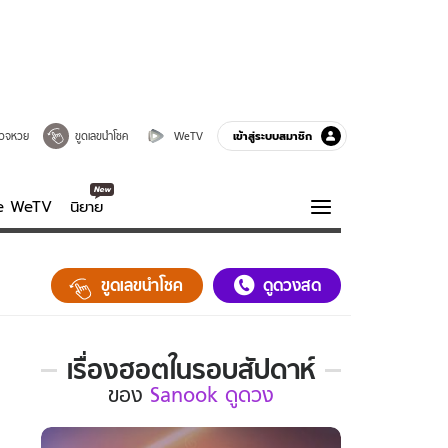
เข้าสู่ระบบสมาชิก
วจหวย
ขูดเลขนำโชค
WeTV
ve WeTV
นิยาย
รบรส
ความรู้รอบตัว
ขูดเลขนำโชค
ดูดวงสด
ฮาวทู
กูรู-รอบรู้
เรื่องฮอตในรอบสัปดาห์
เรื่อง
ของ
Sanook ดูดวง
ฮอต
ใน
รอบ