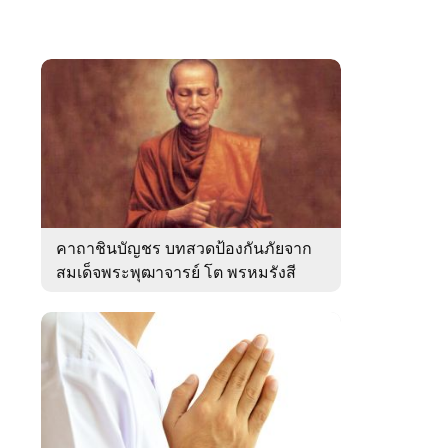
คาถาชินบัญชร บทสวดป้องกันภัยจาก
สมเด็จพระพุฒาจารย์ โต พรหมรังสี