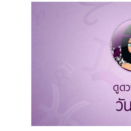
อัปเดตจีน
เช็กข่าวชัวร์
ติดตามสนุกโซเชี
ดาวน์โหลดสนุกแอปฟรี
สงวนลิขสิทธิ์ ©
2569
บริษัท อิมเมจ ฟิวเจอร์ (ประเทศไทย) จำกัด