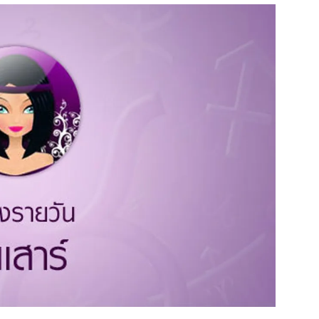
สุขภาพ
ดูทีวี
เที่ยว-กิน
WeTV
Tasteful Thailand
Exclusive
Sanook Choice
นิยาย
ยลได้ที่
ร่วมงานกับเ