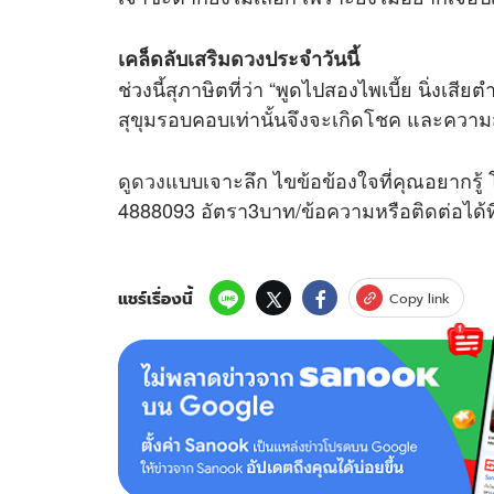
เคล็ดลับเสริม
ดวง
ประจำวันนี้
ช่วงนี้สุภาษิตที่ว่า “พูดไปสองไพเบี้ย นิ่งเส
สุขุมรอบคอบเท่านั้นจึงจะเกิดโชค และความสำ
ดูดวง
แบบเจาะลึก ไขข้อข้องใจที่คุณอยากรู้ 
4888093 อัตรา3บาท/ข้อความหรือติดต่อได้
แชร์เรื่องนี้
Copy link