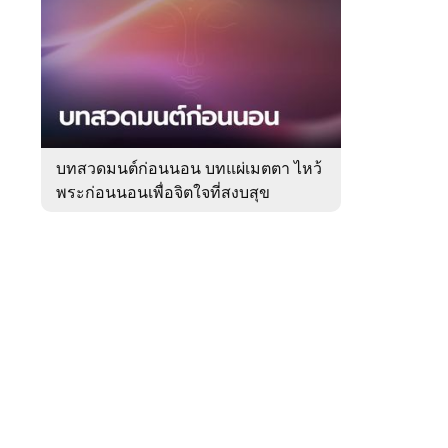
สัปดาห์
ของ
Sanook
ดูด
 WeTV
วง
บทสวดมนต์ก่อนนอน บทแผ่เมตตา ไหว้
พระก่อนนอนเพื่อจิตใจที่สงบสุข
ติดต่อโฆษณา
tencentthbd
sales@tencent.co.th
รา
ร้องเรียนเนื้อหาไม่เหมาะสม
แนะนำติชม แจ้งปัญหาการใช้งาน