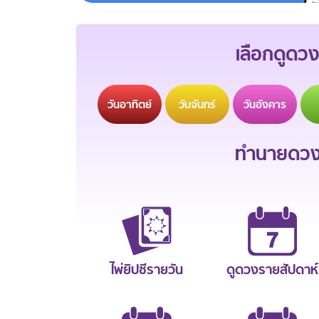
เลือกดูดวง
วัน
อาทิตย์
วัน
จันทร์
วัน
อังคาร
ทำนายดวงช
ไพ่ยิปซีรายวัน
ดูดวงรายสัปดาห์