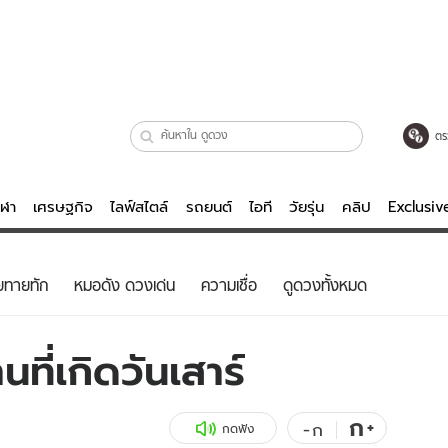
ตร
ีฬา
เศรษฐกิจ
ไลฟ์สไตล์
รถยนต์
ไอที
วัยรุ่น
คลิป
Exclusi
ตรวจหวย
ไลฟ์สไตล์
บันเทิงค
ยทายทัก
หมอดัง ดวงเด่น
ความเชื่อ
ดูดวงทั้งหมด
ผู้หญิง
หนัง-ละคร
ผู้ชาย
เพลง
ที่เกิดวันเสาร์
ย
วัยรุ่น
เกมส์
ไอที
คลิป
ก
+
-
ก
กดฟัง
รถยนต์
พอดแคสต์