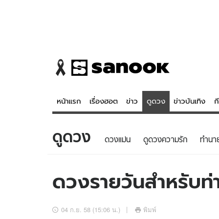
หน้าแรก
เรื่องฮอต
ข่าว
ดูดวง
ข่าวบันเทิง
ก
ดูดวง
ข่าว
ดูดวง - 
ดวงแม่น
ดูดวงความรัก
ทํานา
เรื่องฮอต
ดูดวง
ข่าว
หวยไทย
ดวงรายวันสำหรับท่าน
ข่าวบันเทิง
สถิติหวยไท
ข่าวกีฬา
หวยลาว
04 ก.ย. 58 (15:06 น.)
พิมพ์
ข่าวเศรษฐกิจ