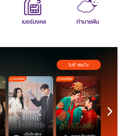
เบอร์มงคล
ทำนายฝัน
ไปที่ WeTV
เมื่อรักส่อง
ตำนานจอม
ชายาเคียงหทัย