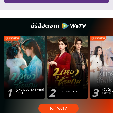
ซีรีส์ฮิตจาก
1
2
3
บุหงาซ่อนคม (พากย์
เมื่อรั
บุหงาซ่อนคม
ไทย)
(พากย์
ไปที่ WeTV