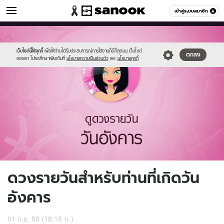
ดูดวง
เข้าสู่ระบบสมาชิก
หมวดอื่นๆ
//s.isanook.com/ho/0/ud/17/87689/3_tue.jpg
Sanook
//s.isanook.com/sr/0/images/logo-
600
60
new-
sanook.png
เว็บไซต์นี้ใช้คุกกี้
เพื่อให้ท่านได้รับประสบการณ์การใช้งานที่ดีที่สุดบน เว็บไซต์
ตกลง
ของเรา โปรดศึกษาเพิ่มเติมที่
นโยบายความเป็นส่วนตัว
และ
นโยบายคุกกี้
ดวงรายวันสำหรับท่านที่เกิดวัน
อังคาร
01 ก.ย. 58 (18:18 น.)