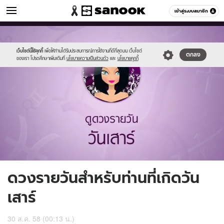
ดูดวง
เข้าสู่ระบบสมาชิก
หมวดอื่นๆ
//s.isanook.com/ho/0/ud/17/87573/7_sat.jpg
Sanook
//s.isanook.com/sr/0/images/logo-
600
60
new-
sanook.png
เว็บไซต์นี้ใช้คุกกี้
เพื่อให้ท่านได้รับประสบการณ์การใช้งานที่ดีที่สุดบน เว็บไซต์
ตกลง
ของเรา โปรดศึกษาเพิ่มเติมที่
นโยบายความเป็นส่วนตัว
และ
นโยบายคุกกี้
ดวงรายวันสำหรับท่านที่เกิดวัน
เสาร์
30 ส.ค. 58 (00:13 น.)