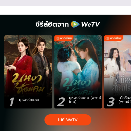
ซีรีส์ฮิตจาก
1
2
3
บุหงาซ่อนคม (พากย์
เมื่อรั
บุหงาซ่อนคม
ไทย)
(พากย์
ไปที่ WeTV