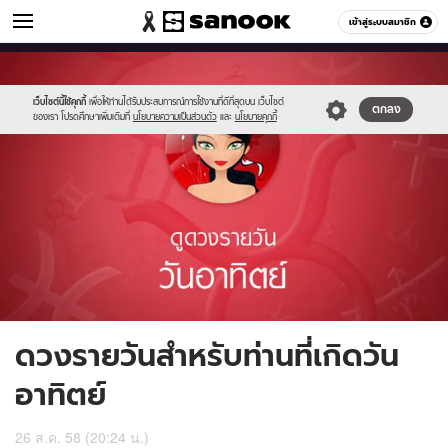
ดูดวง
เข้าสู่ระบบสมาชิก
หมวดอื่นๆ
//s.isanook.com/ho/0/ud/17/87495/8_sun.jpg
Sanook
//s.isanook.com/sr/0/images/logo-
600
60
new-
sanook.png
เว็บไซต์นี้ใช้คุกกี้
เพื่อให้ท่านได้รับประสบการณ์การใช้งานที่ดีที่สุดบน เว็บไซต์
ตกลง
ของเรา โปรดศึกษาเพิ่มเติมที่
นโยบายความเป็นส่วนตัว
และ
นโยบายคุกกี้
ดวงรายวันสำหรับท่านที่เกิดวัน
อาทิตย์
26 ส.ค. 58 (20:24 น.)