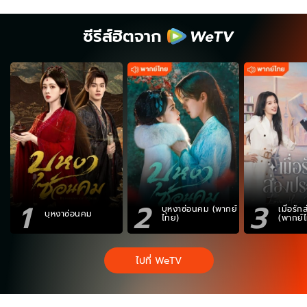
ซีรีส์ฮิตจาก
1
2
3
บุหงาซ่อนคม (พากย์
เมื่อรั
บุหงาซ่อนคม
ไทย)
(พากย์
ไปที่ WeTV