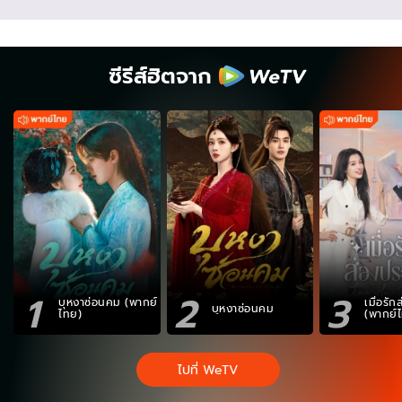
ซีรีส์ฮิตจาก
1
2
3
บุหงาซ่อนคม (พากย์
เมื่อรั
บุหงาซ่อนคม
ไทย)
(พากย์
ไปที่ WeTV