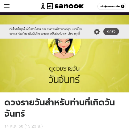
ดูดวง
เข้าสู่ระบบสมาชิก
หมวดอื่นๆ
//s.isanook.com/ho/0/ud/17/86965/2_mon.jpg
Sanook
//s.isanook.com/sr/0/images/logo-
600
60
new-
sanook.png
เว็บไซต์นี้ใช้คุกกี้
เพื่อให้ท่านได้รับประสบการณ์การใช้งานที่ดีที่สุดบน เว็บไซต์
ตกลง
ของเรา โปรดศึกษาเพิ่มเติมที่
นโยบายความเป็นส่วนตัว
และ
นโยบายคุกกี้
ดวงรายวันสำหรับท่านที่เกิดวัน
จันทร์
14 ส.ค. 58 (19:23 น.)